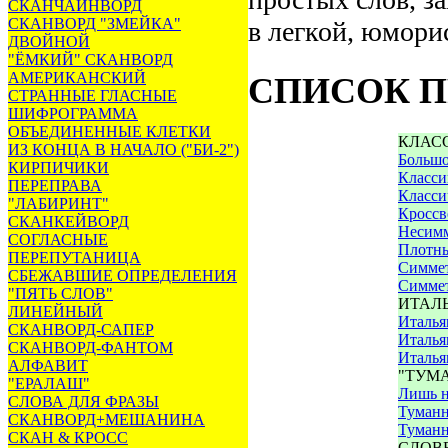
СКАНЧАЙНВОРД
СКАНВОРД "ЗМЕЙКА"
в легкой, юмори
ДВОЙНОЙ
"ЁМКИЙ" СКАНВОРД
АМЕРИКАНСКИЙ
СПИСОК П
СТРАННЫЕ ГЛАСНЫЕ
ШИФРОГРАММА
ОБЪЕДИНЕННЫЕ КЛЕТКИ
КЛАС
ИЗ КОНЦА В НАЧАЛО ("БИ-2")
Большо
КИРПИЧИКИ
Класси
ПЕРЕПРАВА
Класси
"ЛАБИРИНТ"
Кроссв
СКАНКЕЙВОРД
Несим
СОГЛАСНЫЕ
Плотны
ПЕРЕПУТАНИЦА
Симме
СБЕЖАВШИЕ ОПРЕДЕЛЕНИЯ
Симме
"ПЯТЬ СЛОВ"
ИТАЛ
ЛИНЕЙНЫЙ
Италья
СКАНВОРД-САПЕР
Италья
СКАНВОРД-ФАНТОМ
Италья
АЛФАВИТ
"ТУМ
"ЕРАЛАШ"
Лишь н
СЛОВА ДЛЯ ФРАЗЫ
Туман
СКАНВОРД+МЕШАНИНА
Туманн
СКАН & КРОСС
СЛОВ