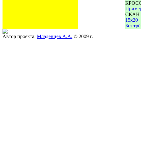
КРОС
Приме
СКАН 
15х20
Без тр
Автор проекта:
Младенцев А.А.
© 2009 г.