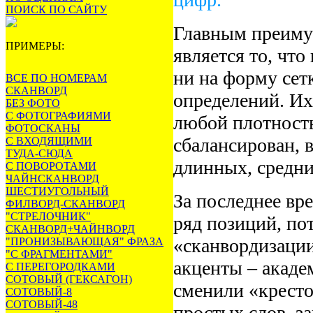
ПОИСК ПО САЙТУ
Главным преиму
ПРИМЕРЫ:
является то, что
ни на форму сет
ВСЕ ПО НОМЕРАМ
СКАНВОРД
определений. Их
БЕЗ ФОТО
С ФОТОГРАФИЯМИ
любой плотность
ФОТОСКАНЫ
сбалансирован, 
С ВХОДЯЩИМИ
ТУДА-СЮДА
длинных, средни
С ПОВОРОТАМИ
ЧАЙНСКАНВОРД
ШЕСТИУГОЛЬНЫЙ
За последнее вр
ФИЛВОРД-СКАНВОРД
"СТРЕЛОЧНИК"
ряд позиций, по
СКАНВОРД+ЧАЙНВОРД
«сканвордизации
"ПРОНИЗЫВАЮЩАЯ" ФРАЗА
"С ФРАГМЕНТАМИ"
акценты – акаде
С ПЕРЕГОРОДКАМИ
СОТОВЫЙ (ГЕКСАГОН)
сменили «крест
СОТОВЫЙ-8
СОТОВЫЙ-48
простых слов, з