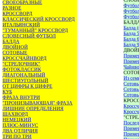
СВОЕОБРАЗНЫЕ
Футбол
РАЗНОЕ
Футбол
КРОССВОРД
Футбол
КЛАССИЧЕСКИЙ КРОССВОРД
БАЛД
ИТАЛЬЯНСКИЙ
Балда 
"ТУМАННЫЙ" КРОССВОРД
Балда 
СЛОВЕСНЫЙ ФУТБОЛ
Балда 
БАЛДА
Балда 
ДВОЙНОЙ
ДВОЙ
СОТОВЫЕ
Приме
КРОССЧАЙНВОРД
Приме
"СТРЕЛОЧНИК"
Чайнво
ФОТОКЛАССИК
СОТО
ДИАГОНАЛЬНЫЙ
Из сем
ШЕСТИУГОЛЬНЫЙ
Сотовы
ОТ ЦИФРЫ К ЦИФРЕ
Сотов
КУБ
Сотовы
ФРАЗА ВНУТРИ
КРОС
"ПРОНИЗЫВАЮЩАЯ" ФРАЗА
Кроссч
ЛИШНИЕ ОПРЕДЕЛЕНИЯ
Кроссч
ШАХВОРД
"СТР
НЕМЕЦКИЙ
Послед
ПЛЮС-МИНУС
Пример
ДВА ОТЛИЧИЯ
Пример 
ТРИ ПО ТРИ