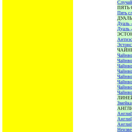
Случай
ПЯТЬ
Пять с
ДУАЛ
Дуаль -
Дуаль -
ЭСТО
Антиэс
Эстонс
ЧАЙН
Чайнв
Чайнво
Чайнво
Чайнво
Чайнво
Чайнво
Чайнво
Чайнво
ЛИНЕ
Змейка
АНГЛ
Англий
Англий
Англий
Неизве