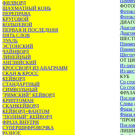
Пример 
ФИЛВОРД
ФОТО
ШАХМАТНЫЙ КОНЬ
Фотокл
ПЕРЕПРАВА
Фотокл
КРУГОВОЙ
ДИАГ
КОЛЬЦЕВОЙ
Диаго
ПЕРВАЯ И ПОСЛЕДНЯЯ
Диагон
ПЯТЬ СЛОВ
ШЕСТ
ДУАЛЬ
Приме
ЭСТОНСКИЙ
Приме
ЧАЙНВОРД
Шести
ЛИНЕЙНЫЙ
ОТ Ц
АНГЛИЙСКИЙ
Из пят
КРОССВОРД ИЗ АНАГРАММ
Из шес
СКАН & КРОСС
КУБ
КЕЙВОРД
Со сто
СТАНДАРТНЫЙ
Со сто
СИМВОЛЬНЫЙ
ФРАЗ
"РИМСКИЙ" КЕЙВОРД
Послов
КРИПТОМАН
Слова 
СКАНКЕЙВОРД
Фраза 
КЕЙВОРД+ФАНТОМ
Фраза 
"ПОЛНЫЙ" КЕЙВОРД
"ПРО
ФРАЗА ВНУТРИ
Послов
СУПЕРШИФРОВОЧКА
ЛИШН
РАЗНОЕ