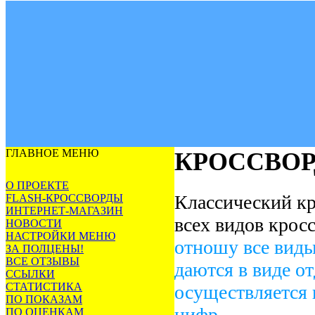
ГЛАВНОЕ МЕНЮ
КРОССВОР
О ПРОЕКТЕ
Классический кр
FLASH-КРОССВОРДЫ
ИНТЕРНЕТ-МАГАЗИН
всех видов крос
НОВОСТИ
НАСТРОЙКИ МЕНЮ
отношу все виды
ЗА ПОЛЦЕНЫ!
ВСЕ ОТЗЫВЫ
даются в виде от
ССЫЛКИ
СТАТИСТИКА
осуществляется
ПО ПОКАЗАМ
цифр.
ПО ОЦЕНКАМ