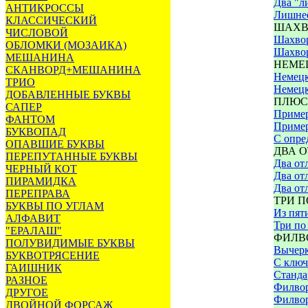
Два "л
АНТИКРОССЫ
Лишнее
КЛАССИЧЕСКИЙ
ШАХВ
ЧИСЛОВОЙ
Шахво
ОБЛОМКИ (МОЗАИКА)
Шахвор
МЕШАНИНА
НЕМЕ
СКАНВОРД+МЕШАНИНА
Немецк
ТРИО
Немецк
ДОБАВЛЕННЫЕ БУКВЫ
ПЛЮС
САПЕР
Приме
ФАНТОМ
Приме
БУКВОПАД
С опре
ОПАВШИЕ БУКВЫ
ДВА 
ПЕРЕПУТАННЫЕ БУКВЫ
Два отл
ЧЕРНЫЙ КОТ
Два отл
ПИРАМИДКА
Два от
ПЕРЕПРАВА
ТРИ П
БУКВЫ ПО УГЛАМ
Из пят
АЛФАВИТ
Три по
"ЕРАЛАШ"
ФИЛВ
ПОЛУВИДИМЫЕ БУКВЫ
Вычерк
БУКВОТРЯСЕНИЕ
С ключ
ГАИШНИК
Станда
РАЗНОЕ
Филвор
ДРУГОЕ
Филвор
ДВОЙНОЙ ФОРСАЖ