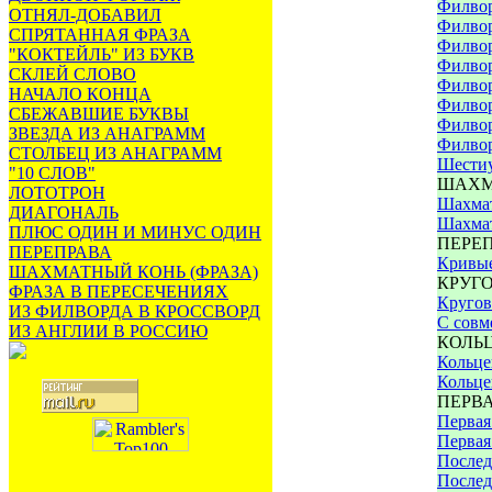
Филвор
ОТНЯЛ-ДОБАВИЛ
Филвор
СПРЯТАННАЯ ФРАЗА
Филвор
"КОКТЕЙЛЬ" ИЗ БУКВ
Филвор
СКЛЕЙ СЛОВО
Филвор
НАЧАЛО КОНЦА
Филво
СБЕЖАВШИЕ БУКВЫ
Филвор
ЗВЕЗДА ИЗ АНАГРАММ
Филвор
СТОЛБЕЦ ИЗ АНАГРАММ
Шести
"10 СЛОВ"
ШАХМ
ЛОТОТРОН
Шахмат
ДИАГОНАЛЬ
Шахмат
ПЛЮС ОДИН И МИНУС ОДИН
ПЕРЕ
ПЕРЕПРАВА
Кривые
ШАХМАТНЫЙ КОНЬ (ФРАЗА)
КРУГ
ФРАЗА В ПЕРЕСЕЧЕНИЯХ
Кругов
ИЗ ФИЛВОРДА В КРОССВОРД
С совм
ИЗ АНГЛИИ В РОССИЮ
КОЛЬ
Кольце
Кольце
ПЕРВ
Первая
Первая
Послед
Послед