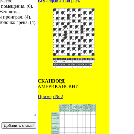
Вся алфавитная рать
вчатое
помещения. (6).
Женщина,
ы проиграл. (4).
блочко грека. (4).
СКАНВОРД
АМЕРИКАНСКИЙ
Пример № 2