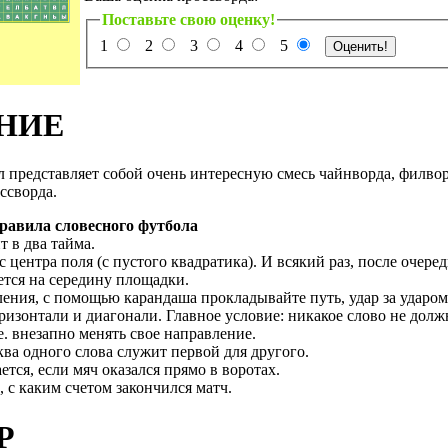
Поставьте свою оценку!
1
2
3
4
5
НИЕ
 представляет собой очень интересную смесь чайнворда, филвор
ссворда.
равила словесного футбола
 в два тайма.
 центра поля (с пустого квадратика). И всякий раз, после очеред
ется на середину площадки.
ления, с помощью карандаша прокладывайте путь, удар за ударом
ризонтали и диагонали. Главное условие: никакое слово не долж
.е. внезапно менять свое направление.
ва одного слова служит первой для другого.
ется, если мяч оказался прямо в воротах.
 с каким счетом закончился матч.
Р