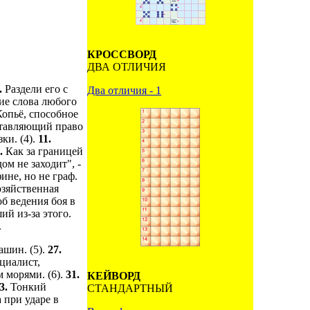
КРОССВОРД
ДВА ОТЛИЧИЯ
.
Раздели его с
Два отличия - 1
ие слова любого
Копьё, способное
ставляющий право
ки. (4).
11.
.
Как за границей
дом не заходит", -
ине, но не граф.
озяйственная
б ведения боя в
ий из-за этого.
.
ашин. (5).
27.
циалист,
 морями. (6).
31.
КЕЙВОРД
3.
Тонкий
СТАНДАРТНЫЙ
 при ударе в