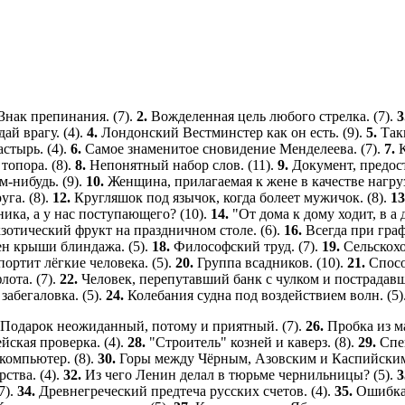
Знак препинания. (7).
2.
Вожделенная цель любого стрелка. (7).
3
ай врагу. (4).
4.
Лондонский Вестминстер как он есть. (9).
5.
Так
стырь. (4).
6.
Самое знаменитое сновидение Менделеева. (7).
7.
топора. (8).
8.
Непонятный набор слов. (11).
9.
Документ, предо
м-нибудь. (9).
10.
Женщина, прилагаемая к жене в качестве нагруз
уга. (8).
12.
Кругляшок под язычок, когда болеет мужичок. (8).
13
ика, а у нас поступающего? (10).
14.
"От дома к дому ходит, в а 
зотический фрукт на праздничном столе. (6).
16.
Всегда при граф
ен крыши блиндажа. (5).
18.
Философский труд. (7).
19.
Сельскох
портит лёгкие человека. (5).
20.
Группа всадников. (10).
21.
Спосо
лота. (7).
22.
Человек, перепутавший банк с чулком и пострадавш
забегаловка. (5).
24.
Колебания судна под воздействием волн. (5)
Подарок неожиданный, потому и приятный. (7).
26.
Пробка из м
йская проверка. (4).
28.
"Строитель" козней и каверз. (8).
29.
Спе
компьютер. (8).
30.
Горы между Чёрным, Азовским и Каспийским
ства. (4).
32.
Из чего Ленин делал в тюрьме чернильницы? (5).
3
7).
34.
Древнегреческий предтеча русских счетов. (4).
35.
Ошибка