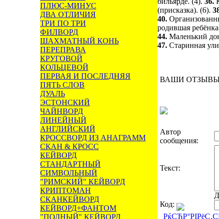
бильярде. (4).
36.
ПЛЮС-МИНУС
(присказка). (6).
3
ДВА ОТЛИЧИЯ
40.
Организованны
ТРИ ПО ТРИ
родившая ребёнка.
ФИЛВОРД
44.
Маленький дон
ШАХМАТНЫЙ КОНЬ
47.
Старинная ули
ПЕРЕПРАВА
КРУГОВОЙ
КОЛЬЦЕВОЙ
ПЕРВАЯ И ПОСЛЕДНЯЯ
ВАШИ ОТЗЫВ
ПЯТЬ СЛОВ
ДУАЛЬ
ЭСТОНСКИЙ
ЧАЙНВОРД
ЛИНЕЙНЫЙ
АНГЛИЙСКИЙ
Автор
КРОССВОРД ИЗ АНАГРАММ
сообщения:
СКАН & КРОСС
КЕЙВОРД
СТАНДАРТНЫЙ
Текст:
СИМВОЛЬНЫЙ
"РИМСКИЙ" КЕЙВОРД
КРИПТОМАН
Д
СКАНКЕЙВОРД
Код:
КЕЙВОРД+ФАНТОМ
РќСЂР°РІРёС‚
"ПОЛНЫЙ" КЕЙВОРД