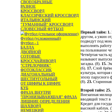
СВОЕОБРАЗНЫЕ
РАЗНОЕ
КРОССВОРД
КЛАССИЧЕСКИЙ КРОССВОРД
ИТАЛЬЯНСКИЙ
"ТУМАННЫЙ" КРОССВОРД
СЛОВЕСНЫЙ ФУТБОЛ
Первый тайм:
1.
Футбол (стильное оформление)
другом, а ужин отд
Футбол (усложненный)
подведут под мона
Футбол - 1
выполнять работу 
БАЛДА
на пользование че
ДВОЙНОЙ
Четвёртая часть кр
СОТОВЫЕ
называют выпускн
КРОССЧАЙНВОРД
загадка. (8).
15.
Эк
"СТРЕЛОЧНИК"
(6).
17.
Слой брёв
ФОТОКЛАССИК
культура, которая 
ДИАГОНАЛЬНЫЙ
эпоху парусного ф
ШЕСТИУГОЛЬНЫЙ
(8).
23.
Старинная 
ОТ ЦИФРЫ К ЦИФРЕ
КУБ
Второй тайм:
25.
ФРАЗА ВНУТРИ
Внезапная милице
"ПРОНИЗЫВАЮЩАЯ" ФРАЗА
вводящий текст в 
ЛИШНИЕ ОПРЕДЕЛЕНИЯ
Кредит для государ
ШАХВОРД
высокий каблук. (
НЕМЕЦКИЙ