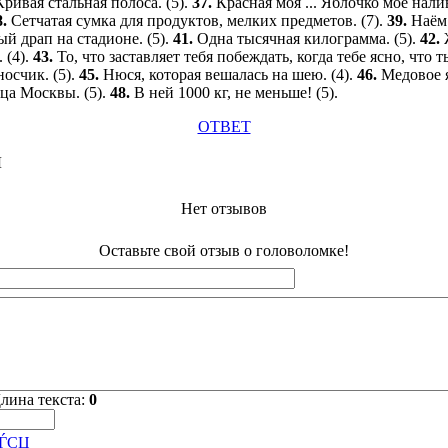
Кривая стальная полоса. (5).
37.
Красная моя ... Яблочко мое нали
8.
Сетчатая сумка для продуктов, мелких предметов. (7).
39.
Наём 
й драп на стадионе. (5).
41.
Одна тысячная килограмма. (5).
42.
 (4).
43.
То, что заставляет тебя побеждать, когда тебе ясно, что т
осчик. (5).
45.
Нюся, которая вешалась на шею. (4).
46.
Медовое я
ца Москвы. (5).
48.
В ней 1000 кг, не меньше! (5).
ОТВЕТ
Ы
Нет отзывов
Оставьте свой отзыв о головоломке!
лина текста:
0
СЃСЏ