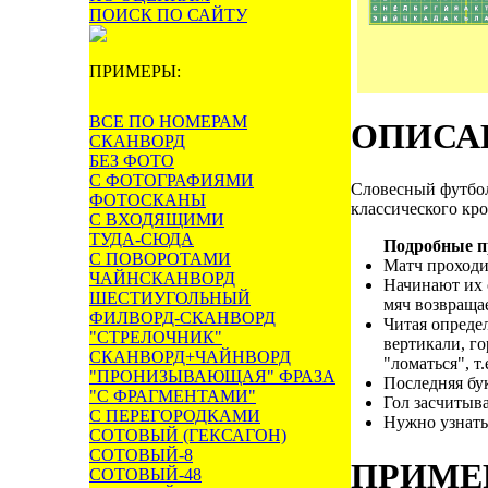
ПОИСК ПО САЙТУ
ПРИМЕРЫ:
ВСЕ ПО НОМЕРАМ
ОПИСА
СКАНВОРД
БЕЗ ФОТО
С ФОТОГРАФИЯМИ
Словесный футбол
ФОТОСКАНЫ
классического кро
С ВХОДЯЩИМИ
ТУДА-СЮДА
Подробные п
С ПОВОРОТАМИ
Матч проходит
ЧАЙНСКАНВОРД
Начинают их с
ШЕСТИУГОЛЬНЫЙ
мяч возвраща
ФИЛВОРД-СКАНВОРД
Читая опреде
"СТРЕЛОЧНИК"
вертикали, го
СКАНВОРД+ЧАЙНВОРД
"ломаться", т
"ПРОНИЗЫВАЮЩАЯ" ФРАЗА
Последняя бук
"С ФРАГМЕНТАМИ"
Гол засчитыва
С ПЕРЕГОРОДКАМИ
Нужно узнать,
СОТОВЫЙ (ГЕКСАГОН)
СОТОВЫЙ-8
ПРИМЕ
СОТОВЫЙ-48