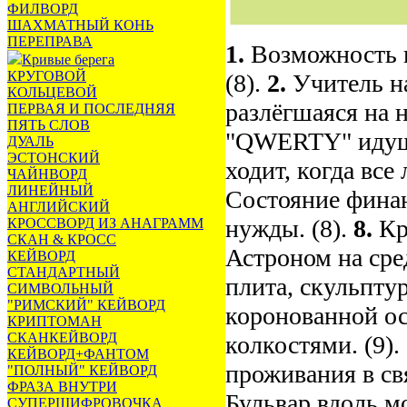
ФИЛВОРД
ШАХМАТНЫЙ КОНЬ
ПЕРЕПРАВА
1.
Возможность в
Кривые берега
КРУГОВОЙ
(8).
2.
Учитель на
КОЛЬЦЕВОЙ
разлёгшаяся на н
ПЕРВАЯ И ПОСЛЕДНЯЯ
ПЯТЬ СЛОВ
"QWERTY" идущи
ДУАЛЬ
ЭСТОНСКИЙ
ходит, когда все 
ЧАЙНВОРД
ЛИНЕЙНЫЙ
Состояние финан
АНГЛИЙСКИЙ
нужды. (8).
8.
Кр
КРОССВОРД ИЗ АНАГРАММ
СКАН & КРОСС
Астроном на сре
КЕЙВОРД
СТАНДАРТНЫЙ
плита, скульптур
СИМВОЛЬНЫЙ
"РИМСКИЙ" КЕЙВОРД
коронованной осо
КРИПТОМАН
СКАНКЕЙВОРД
колкостями. (9).
КЕЙВОРД+ФАНТОМ
проживания в св
"ПОЛНЫЙ" КЕЙВОРД
ФРАЗА ВНУТРИ
Бульвар вдоль мо
СУПЕРШИФРОВОЧКА