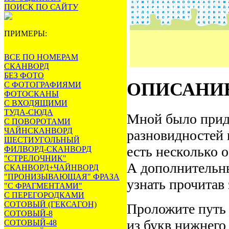
ПОИСК ПО САЙТУ
ПРИМЕРЫ:
ВСЕ ПО НОМЕРАМ
СКАНВОРД
БЕЗ ФОТО
ОПИСАНИ
С ФОТОГРАФИЯМИ
ФОТОСКАНЫ
С ВХОДЯЩИМИ
ТУДА-СЮДА
Мной было прид
С ПОВОРОТАМИ
ЧАЙНСКАНВОРД
разновидностей 
ШЕСТИУГОЛЬНЫЙ
есть несколько 
ФИЛВОРД-СКАНВОРД
"СТРЕЛОЧНИК"
А дополнительн
СКАНВОРД+ЧАЙНВОРД
"ПРОНИЗЫВАЮЩАЯ" ФРАЗА
узнать прочитав
"С ФРАГМЕНТАМИ"
С ПЕРЕГОРОДКАМИ
СОТОВЫЙ (ГЕКСАГОН)
Проложите путь 
СОТОВЫЙ-8
из букв нижнего
СОТОВЫЙ-48