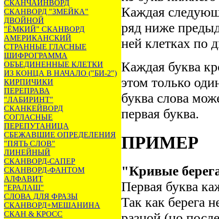
СКАНЧАЙНВОРД
Каждая следующа
СКАНВОРД "ЗМЕЙКА"
ДВОЙНОЙ
ряд ниже предыд
"ЁМКИЙ" СКАНВОРД
АМЕРИКАНСКИЙ
ней клетках по д
СТРАННЫЕ ГЛАСНЫЕ
ШИФРОГРАММА
Каждая буква кр
ОБЪЕДИНЕННЫЕ КЛЕТКИ
ИЗ КОНЦА В НАЧАЛО ("БИ-2")
этом только оди
КИРПИЧИКИ
ПЕРЕПРАВА
буква слова може
"ЛАБИРИНТ"
СКАНКЕЙВОРД
первая буква.
СОГЛАСНЫЕ
ПЕРЕПУТАНИЦА
СБЕЖАВШИЕ ОПРЕДЕЛЕНИЯ
ПРИМЕР
"ПЯТЬ СЛОВ"
ЛИНЕЙНЫЙ
СКАНВОРД-САПЕР
"Кривые берег
СКАНВОРД-ФАНТОМ
АЛФАВИТ
Первая буква ка
"ЕРАЛАШ"
СЛОВА ДЛЯ ФРАЗЫ
Так как берега 
СКАНВОРД+МЕШАНИНА
СКАН & КРОСС
разной (но посл