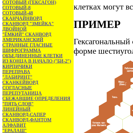
СОТОВЫЙ (ГЕКСАГОН)
клетках могут вс
СОТОВЫЙ-8
СОТОВЫЙ-48
СКАНЧАЙНВОРД
ПРИМЕР
СКАНВОРД "ЗМЕЙКА"
ДВОЙНОЙ
"ЁМКИЙ" СКАНВОРД
Гексагональный 
АМЕРИКАНСКИЙ
СТРАННЫЕ ГЛАСНЫЕ
форме шестиуго
ШИФРОГРАММА
ОБЪЕДИНЕННЫЕ КЛЕТКИ
ИЗ КОНЦА В НАЧАЛО ("БИ-2")
КИРПИЧИКИ
ПЕРЕПРАВА
"ЛАБИРИНТ"
СКАНКЕЙВОРД
СОГЛАСНЫЕ
ПЕРЕПУТАНИЦА
СБЕЖАВШИЕ ОПРЕДЕЛЕНИЯ
"ПЯТЬ СЛОВ"
ЛИНЕЙНЫЙ
СКАНВОРД-САПЕР
СКАНВОРД-ФАНТОМ
АЛФАВИТ
"ЕРАЛАШ"