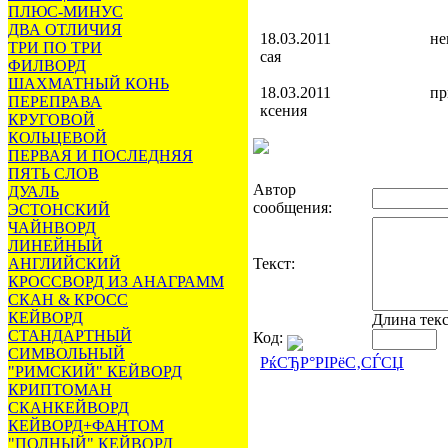
ПЛЮС-МИНУС
ДВА ОТЛИЧИЯ
18.03.2011
не
ТРИ ПО ТРИ
сая
ФИЛВОРД
ШАХМАТНЫЙ КОНЬ
18.03.2011
пр
ПЕРЕПРАВА
ксения
КРУГОВОЙ
КОЛЬЦЕВОЙ
ПЕРВАЯ И ПОСЛЕДНЯЯ
ПЯТЬ СЛОВ
Автор
ДУАЛЬ
сообщения:
ЭСТОНСКИЙ
ЧАЙНВОРД
ЛИНЕЙНЫЙ
АНГЛИЙСКИЙ
Текст:
КРОССВОРД ИЗ АНАГРАММ
СКАН & КРОСС
КЕЙВОРД
Длина тек
СТАНДАРТНЫЙ
Код:
СИМВОЛЬНЫЙ
РќСЂР°РІРёС‚СЃСЏ
"РИМСКИЙ" КЕЙВОРД
КРИПТОМАН
СКАНКЕЙВОРД
КЕЙВОРД+ФАНТОМ
"ПОЛНЫЙ" КЕЙВОРД