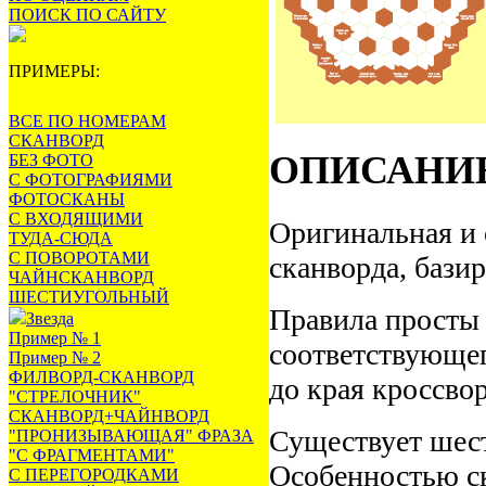
ПОИСК ПО САЙТУ
ПРИМЕРЫ:
ВСЕ ПО НОМЕРАМ
СКАНВОРД
ОПИСАНИ
БЕЗ ФОТО
С ФОТОГРАФИЯМИ
ФОТОСКАНЫ
С ВХОДЯЩИМИ
Оригинальная и 
ТУДА-СЮДА
С ПОВОРОТАМИ
сканворда, бази
ЧАЙНСКАНВОРД
ШЕСТИУГОЛЬНЫЙ
Правила просты 
Звезда
Пример № 1
соответствующег
Пример № 2
ФИЛВОРД-СКАНВОРД
до края кроссво
"СТРЕЛОЧНИК"
СКАНВОРД+ЧАЙНВОРД
Существует шест
"ПРОНИЗЫВАЮЩАЯ" ФРАЗА
"С ФРАГМЕНТАМИ"
Особенностью ск
С ПЕРЕГОРОДКАМИ