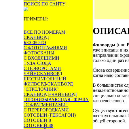
ПОИСК ПО САЙТУ
ПРИМЕРЫ:
ОПИСА
ВСЕ ПО НОМЕРАМ
СКАНВОРД
БЕЗ ФОТО
Филворды
(или
С ФОТОГРАФИЯМИ
уже вписаны и их
ФОТОСКАНЫ
направлении (кро
С ВХОДЯЩИМИ
только один раз и
ТУДА-СЮДА
С ПОВОРОТАМИ
Слова совершенно 
ЧАЙНСКАНВОРД
когда надо соста
ШЕСТИУГОЛЬНЫЙ
ФИЛВОРД-СКАНВОРД
В большинстве сл
"СТРЕЛОЧНИК"
незадействованной
СКАНВОРД+ЧАЙНВОРД
специально остав
"ПРОНИЗЫВАЮЩАЯ" ФРАЗА
ключевое слово.
"С ФРАГМЕНТАМИ"
С ПЕРЕГОРОДКАМИ
Существуют
шест
СОТОВЫЙ (ГЕКСАГОН)
шестиугольники. 
СОТОВЫЙ-8
общей стороной.
СОТОВЫЙ-48