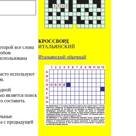
КРОССВОРД
ИТАЛЬЯНСКИЙ
оторой все слова
любом
Итальянский обычный
использована
часто используют
м.
одной
аз является поиск
о составить
ильные
на с предыдущей