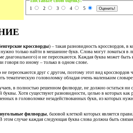
Поставьте свою оценку!
1
2
3
4
5
НИЕ
Венгерские кроссворды
) – такая разновидность кроссвордов, в к
 нужно только найти в мешанине букв. Слова могут ломаться в 
ме диагонального) и не пересекаются. Каждая буква может быть 
ли говоря по иному – только в одном слове.
не пересекаются друг с другом, поэтому этот вид кроссвордов 
вить тематическую головоломку обладая очень маленьким словаре
учаев, в полностью решенном филворде, не должно остаться ни 
 буквы. Хотя существуют разновидности, целью в которых как р
ленных в головоломке незадействованных букв, из которых нужн
иугольные филворды
, базовой клеткой которых является прав
В этом случае каждая следующая буква слова должна быть связа