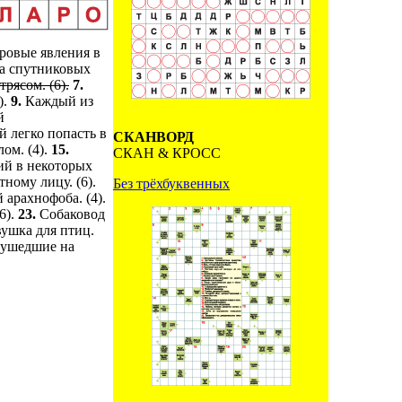
ровые явления в
на спутниковых
рясом. (6).
7.
).
9.
Каждый из
й
й легко попасть в
СКАНВОРД
лом. (4).
15.
СКАН & КРОСС
й в некоторых
ному лицу. (6).
Без трёхбуквенных
арахнофоба. (4).
6).
23.
Собаковод
ушка для птиц.
 ушедшие на