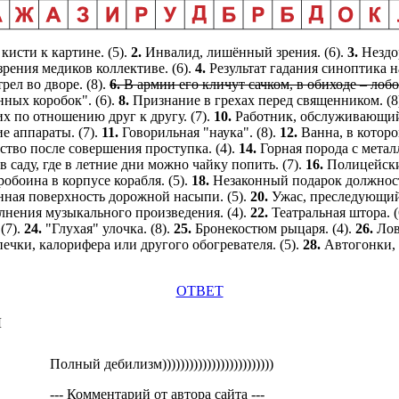
кисти к картине. (5).
2.
Инвалид, лишённый зрения. (6).
3.
Нездо
зрения медиков коллективе. (6).
4.
Результат гадания синоптика 
рел во дворе. (8).
6.
В армии его кличут сачком, в обиходе – лобот
ных коробок". (6).
8.
Признание в грехах перед священником. (8
х по отношению друг к другу. (7).
10.
Работник, обслуживающи
е аппараты. (7).
11.
Говорильная "наука". (8).
12.
Ванна, в которо
ство после совершения проступка. (4).
14.
Горная порода с метал
в саду, где в летние дни можно чайку попить. (7).
16.
Полицейски
обоина в корпусе корабля. (5).
18.
Незаконный подарок должност
нная поверхность дорожной насыпи. (5).
20.
Ужас, преследующий 
лнения музыкального произведения. (4).
22.
Театральная штора. (
(7).
24.
"Глухая" улочка. (8).
25.
Бронекостюм рыцаря. (4).
26.
Лов
печки, калорифера или другого обогревателя. (5).
28.
Автогонки,
ОТВЕТ
Ы
Полный дебилизм)))))))))))))))))))))))))
--- Комментарий от автора сайта ---