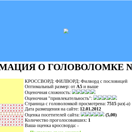
МАЦИЯ О ГОЛОВОЛОМКЕ
№
КРОССВОРД: ФИЛВОРД: Филворд с пословицей
Оптимальный размер:
от
A5
и выше
Оценочная сложность:
Оценочная "привлекательность":
Страница с головоломкой просмотрена:
7515
раз(-а)
Дата размещения на сайте:
12.01.2012
Оценка посетителей сайта:
(5,00)
Количество проголосовавших:
1
Ваша оценка кроссворда:
-