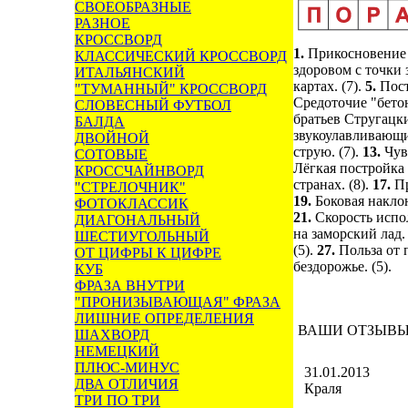
СВОЕОБРАЗНЫЕ
РАЗНОЕ
КРОССВОРД
1.
Прикосновение 
КЛАССИЧЕСКИЙ КРОССВОРД
здоровом с точки 
ИТАЛЬЯНСКИЙ
картах. (7).
5.
Пост
"ТУМАННЫЙ" КРОССВОРД
Средоточие "бетон
СЛОВЕСНЫЙ ФУТБОЛ
братьев Стругацки
БАЛДА
звукоулавливающи
ДВОЙНОЙ
струю. (7).
13.
Чув
СОТОВЫЕ
Лёгкая постройка 
КРОССЧАЙНВОРД
странах. (8).
17.
Пр
"СТРЕЛОЧНИК"
19.
Боковая накло
ФОТОКЛАССИК
21.
Скорость испо
ДИАГОНАЛЬНЫЙ
на заморский лад. 
ШЕСТИУГОЛЬНЫЙ
(5).
27.
Польза от 
ОТ ЦИФРЫ К ЦИФРЕ
бездорожье. (5).
КУБ
ФРАЗА ВНУТРИ
"ПРОНИЗЫВАЮЩАЯ" ФРАЗА
ЛИШНИЕ ОПРЕДЕЛЕНИЯ
ВАШИ ОТЗЫВ
ШАХВОРД
НЕМЕЦКИЙ
ПЛЮС-МИНУС
31.01.2013
ДВА ОТЛИЧИЯ
Краля
ТРИ ПО ТРИ