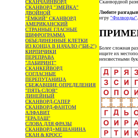
СКАНЧАЙНВОРД
Сканвордной разн
СКАНВОРД "ЗМЕЙКА"
Любите разгады
ДВОЙНОЙ
игру
"Филворды"
"ЁМКИЙ" СКАНВОРД
АМЕРИКАНСКИЙ
СТРАННЫЕ ГЛАСНЫЕ
ПРИМЕ
ШИФРОГРАММА
ОБЪЕДИНЕННЫЕ КЛЕТКИ
ИЗ КОНЦА В НАЧАЛО ("БИ-2")
Более сложная раз
КИРПИЧИКИ
ищите их местопол
ПЕРЕПРАВА
неизвестными бук
"ЛАБИРИНТ"
СКАНКЕЙВОРД
СОГЛАСНЫЕ
ПЕРЕПУТАНИЦА
СБЕЖАВШИЕ ОПРЕДЕЛЕНИЯ
"ПЯТЬ СЛОВ"
ЛИНЕЙНЫЙ
СКАНВОРД-САПЕР
СКАНВОРД-ФАНТОМ
АЛФАВИТ
"ЕРАЛАШ"
СЛОВА ДЛЯ ФРАЗЫ
СКАНВОРД+МЕШАНИНА
СКАН & КРОСС