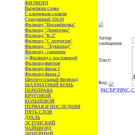
ФИЛВОРД
Вычеркни слова
С ключевым словом
Стандарный 10х10
Филворд "Восьмёрочка"
Филворд "Девяточка"
Филворд "К-2"
Автор
Филворд "С лозунгом"
сообщения:
Филворд - "Буквопад"
Филворд - гаишник
Филворд с пословицей
Текст:
Филворд-фантом
Филворд-фраза 1
Филворд-фраза 2
Д
Шестиугольный филворд
Код:
ШАХМАТНЫЙ КОНЬ
РќСЂР°РІРёС‚
ПЕРЕПРАВА
КРУГОВОЙ
КОЛЬЦЕВОЙ
ПЕРВАЯ И ПОСЛЕДНЯЯ
ПЯТЬ СЛОВ
ДУАЛЬ
ЭСТОНСКИЙ
ЧАЙНВОРД
ЛИНЕЙНЫЙ