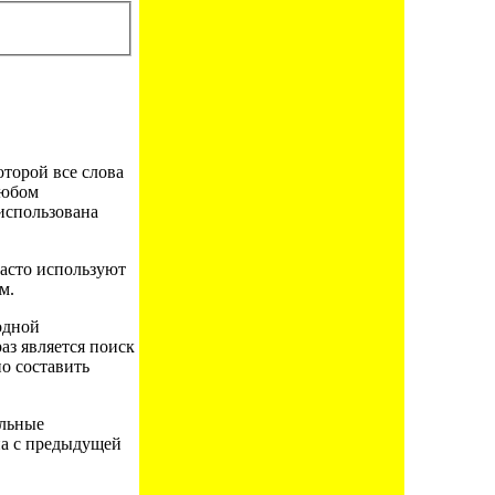
оторой все слова
любом
использована
часто используют
м.
одной
аз является поиск
о составить
ильные
на с предыдущей