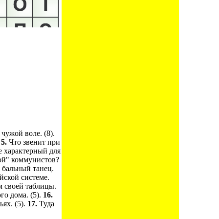
чужой воле. (8).
.
5.
Что звенит при
е характерный для
ой" коммунистов?
 бальный танец.
йской системе.
 своей таблицы.
го дома. (5).
16.
ях. (5).
17.
Туда