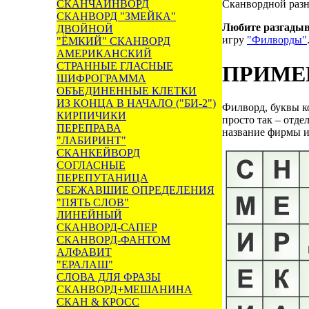
СКАНЧАЙНВОРД
Сканвордной разн
СКАНВОРД "ЗМЕЙКА"
Любите разгады
ДВОЙНОЙ
игру
"Филворды"
"ЁМКИЙ" СКАНВОРД
АМЕРИКАНСКИЙ
СТРАННЫЕ ГЛАСНЫЕ
ПРИМЕ
ШИФРОГРАММА
ОБЪЕДИНЕННЫЕ КЛЕТКИ
ИЗ КОНЦА В НАЧАЛО ("БИ-2")
Филворд, буквы ко
КИРПИЧИКИ
просто так – отде
ПЕРЕПРАВА
название фирмы и 
"ЛАБИРИНТ"
СКАНКЕЙВОРД
СОГЛАСНЫЕ
ПЕРЕПУТАНИЦА
СБЕЖАВШИЕ ОПРЕДЕЛЕНИЯ
"ПЯТЬ СЛОВ"
ЛИНЕЙНЫЙ
СКАНВОРД-САПЕР
СКАНВОРД-ФАНТОМ
АЛФАВИТ
"ЕРАЛАШ"
СЛОВА ДЛЯ ФРАЗЫ
СКАНВОРД+МЕШАНИНА
СКАН & КРОСС