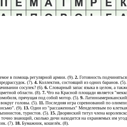
емое в помощь регулярной армии. (9).
2.
Готовность подчиняться 
едрассудок. (7).
4.
Коллектив, состоящий из одних баранов. (5)
ачивании сосулек? (6).
6.
Словарный запас языка в целом, а такж
дметной области. (8).
7.
Что на Красной площади является "мекк
мобиля, прячущая под собой мотор. (5).
9.
Латиноамериканский
вокруг головы. (5).
11.
Последняя игра соревнований по олимпи
исьмо". (9).
13.
Один из "рассаженных" Менделеевым по клеткам
ьпинистов, туристов. (5).
15.
Дворянский титул члена королевско
 точно знающий, сколько дичи находится на охраняемых им угодь
ик. (7).
18.
Бумажник, кошелёк. (8).