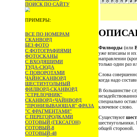
ПОИСК ПО САЙТУ
ПРИМЕРЫ:
ОПИСА
ВСЕ ПО НОМЕРАМ
СКАНВОРД
БЕЗ ФОТО
Филворды
(или
С ФОТОГРАФИЯМИ
уже вписаны и их
ФОТОСКАНЫ
направлении (кро
С ВХОДЯЩИМИ
только один раз и
ТУДА-СЮДА
С ПОВОРОТАМИ
Слова совершенно 
ЧАЙНСКАНВОРД
когда надо соста
ШЕСТИУГОЛЬНЫЙ
ФИЛВОРД-СКАНВОРД
В большинстве сл
"СТРЕЛОЧНИК"
незадействованной
СКАНВОРД+ЧАЙНВОРД
специально остав
"ПРОНИЗЫВАЮЩАЯ" ФРАЗА
ключевое слово.
"С ФРАГМЕНТАМИ"
С ПЕРЕГОРОДКАМИ
Существуют
шест
СОТОВЫЙ (ГЕКСАГОН)
шестиугольники. 
СОТОВЫЙ-8
общей стороной.
СОТОВЫЙ-48