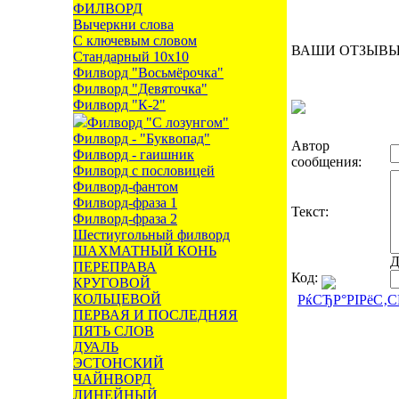
ФИЛВОРД
Вычеркни слова
С ключевым словом
ВАШИ ОТЗЫВ
Стандарный 10х10
Филворд "Восьмёрочка"
Филворд "Девяточка"
Филворд "К-2"
Филворд "С лозунгом"
Филворд - "Буквопад"
Автор
Филворд - гаишник
сообщения:
Филворд с пословицей
Филворд-фантом
Филворд-фраза 1
Текст:
Филворд-фраза 2
Шестиугольный филворд
ШАХМАТНЫЙ КОНЬ
Д
ПЕРЕПРАВА
Код:
КРУГОВОЙ
КОЛЬЦЕВОЙ
РќСЂР°РІРёС‚
ПЕРВАЯ И ПОСЛЕДНЯЯ
ПЯТЬ СЛОВ
ДУАЛЬ
ЭСТОНСКИЙ
ЧАЙНВОРД
ЛИНЕЙНЫЙ