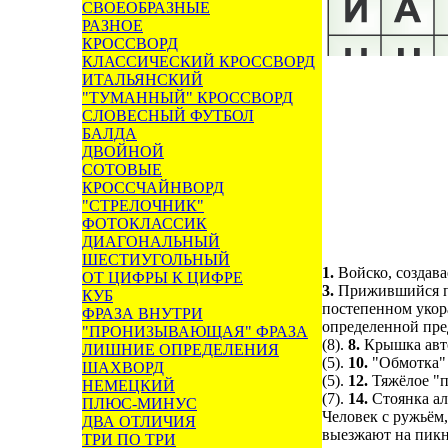
СВОЕОБРАЗНЫЕ
РАЗНОЕ
КРОССВОРД
КЛАССИЧЕСКИЙ КРОССВОРД
ИТАЛЬЯНСКИЙ
"ТУМАННЫЙ" КРОССВОРД
СЛОВЕСНЫЙ ФУТБОЛ
БАЛДА
ДВОЙНОЙ
СОТОВЫЕ
КРОССЧАЙНВОРД
"СТРЕЛОЧНИК"
ФОТОКЛАССИК
ДИАГОНАЛЬНЫЙ
ШЕСТИУГОЛЬНЫЙ
1.
Войско, создава
ОТ ЦИФРЫ К ЦИФРЕ
3.
Прижившийся пр
КУБ
постепенном укор
ФРАЗА ВНУТРИ
определенной пре
"ПРОНИЗЫВАЮЩАЯ" ФРАЗА
(8).
8.
Крышка авто
ЛИШНИЕ ОПРЕДЕЛЕНИЯ
(5).
10.
"Обмотка" 
ШАХВОРД
(5).
12.
Тяжёлое "п
НЕМЕЦКИЙ
(7).
14.
Стоянка ал
ПЛЮС-МИНУС
Человек с ружьём,
ДВА ОТЛИЧИЯ
выезжают на пикн
ТРИ ПО ТРИ