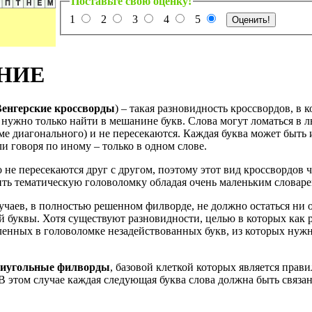
Поставьте свою оценку!
1
2
3
4
5
НИЕ
Венгерские кроссворды
) – такая разновидность кроссвордов, в к
 нужно только найти в мешанине букв. Слова могут ломаться в 
ме диагонального) и не пересекаются. Каждая буква может быть 
ли говоря по иному – только в одном слове.
не пересекаются друг с другом, поэтому этот вид кроссвордов 
вить тематическую головоломку обладая очень маленьким словаре
учаев, в полностью решенном филворде, не должно остаться ни 
 буквы. Хотя существуют разновидности, целью в которых как р
ленных в головоломке незадействованных букв, из которых нужн
иугольные филворды
, базовой клеткой которых является прав
В этом случае каждая следующая буква слова должна быть связа