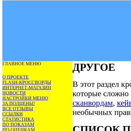
ГЛАВНОЕ МЕНЮ
ДРУГОЕ
О ПРОЕКТЕ
В этот раздел к
FLASH-КРОССВОРДЫ
ИНТЕРНЕТ-МАГАЗИН
которые сложно 
НОВОСТИ
НАСТРОЙКИ МЕНЮ
сканвордам
,
кей
ЗА ПОЛЦЕНЫ!
ВСЕ ОТЗЫВЫ
необычных прави
ССЫЛКИ
СТАТИСТИКА
ПО ПОКАЗАМ
СПИСОК П
ПО ОЦЕНКАМ