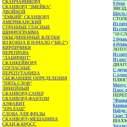
СКАНЧАЙНВОРД
9 букв
СКАНВОРД "ЗМЕЙКА"
ЗВЕЗД
ДВОЙНОЙ
Шесть 
"ЁМКИЙ" СКАНВОРД
СТОЛ
АМЕРИКАНСКИЙ
Из пят
СТРАННЫЕ ГЛАСНЫЕ
Из сем
ШИФРОГРАММА
"10 С
ОБЪЕДИНЕННЫЕ КЛЕТКИ
2 букв
ИЗ КОНЦА В НАЧАЛО ("БИ-2")
4 букв
КИРПИЧИКИ
ЛОТО
ПЕРЕПРАВА
Из пят
"ЛАБИРИНТ"
Из шес
СКАНКЕЙВОРД
ДИАГ
СОГЛАСНЫЕ
С двум
ПЕРЕПУТАНИЦА
С одни
СБЕЖАВШИЕ ОПРЕДЕЛЕНИЯ
ПЛЮС
"ПЯТЬ СЛОВ"
Минус
ЛИНЕЙНЫЙ
Плюс 
СКАНВОРД-САПЕР
ПЕРЕ
СКАНВОРД-ФАНТОМ
"Фарва
АЛФАВИТ
Кривые
"ЕРАЛАШ"
Найди 
СЛОВА ДЛЯ ФРАЗЫ
Скан "
СКАНВОРД+МЕШАНИНА
ШАХМ
СКАН & КРОСС
Загадк