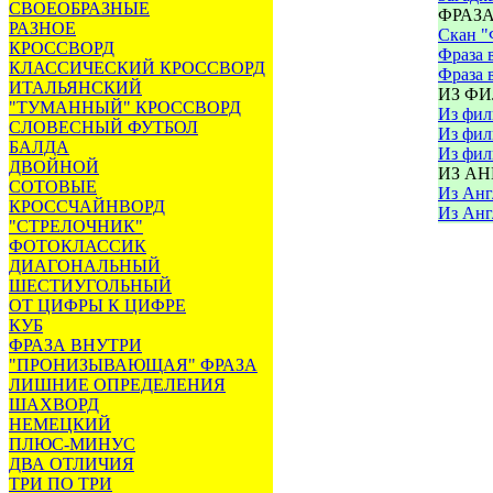
СВОЕОБРАЗНЫЕ
ФРАЗА
РАЗНОЕ
Скан "
КРОССВОРД
Фраза 
КЛАССИЧЕСКИЙ КРОССВОРД
Фраза в
ИТАЛЬЯНСКИЙ
ИЗ ФИ
"ТУМАННЫЙ" КРОССВОРД
Из фил
СЛОВЕСНЫЙ ФУТБОЛ
Из фил
БАЛДА
Из фил
ДВОЙНОЙ
ИЗ А
СОТОВЫЕ
Из Анг
КРОССЧАЙНВОРД
Из Анг
"СТРЕЛОЧНИК"
ФОТОКЛАССИК
ДИАГОНАЛЬНЫЙ
ШЕСТИУГОЛЬНЫЙ
ОТ ЦИФРЫ К ЦИФРЕ
КУБ
ФРАЗА ВНУТРИ
"ПРОНИЗЫВАЮЩАЯ" ФРАЗА
ЛИШНИЕ ОПРЕДЕЛЕНИЯ
ШАХВОРД
НЕМЕЦКИЙ
ПЛЮС-МИНУС
ДВА ОТЛИЧИЯ
ТРИ ПО ТРИ