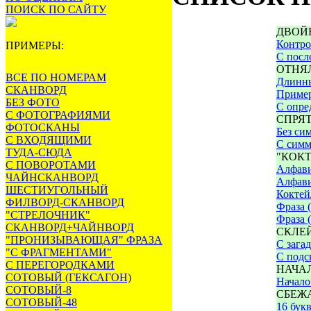
ПОИСК ПО САЙТУ
ДВОЙ
Контро
ПРИМЕРЫ:
С посл
ОТНЯ
ВСЕ ПО НОМЕРАМ
Длинны
СКАНВОРД
Приме
БЕЗ ФОТО
С опре
С ФОТОГРАФИЯМИ
СПРЯ
ФОТОСКАНЫ
Без си
С ВХОДЯЩИМИ
С симм
ТУДА-СЮДА
"КОКТ
С ПОВОРОТАМИ
Алфави
ЧАЙНСКАНВОРД
Алфави
ШЕСТИУГОЛЬНЫЙ
Коктей
ФИЛВОРД-СКАНВОРД
Фраза (
"СТРЕЛОЧНИК"
Фраза 
СКАНВОРД+ЧАЙНВОРД
СКЛЕ
"ПРОНИЗЫВАЮЩАЯ" ФРАЗА
С зага
"С ФРАГМЕНТАМИ"
С подс
С ПЕРЕГОРОДКАМИ
НАЧА
СОТОВЫЙ (ГЕКСАГОН)
Начало
СОТОВЫЙ-8
СБЕЖ
СОТОВЫЙ-48
16 бук