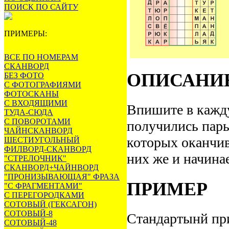
ПОИСК ПО САЙТУ
ПРИМЕРЫ:
ВСЕ ПО НОМЕРАМ
СКАНВОРД
ОПИСАНИ
БЕЗ ФОТО
С ФОТОГРАФИЯМИ
ФОТОСКАНЫ
С ВХОДЯЩИМИ
Впишите в кажду
ТУДА-СЮДА
С ПОВОРОТАМИ
получились пары
ЧАЙНСКАНВОРД
которых оканчив
ШЕСТИУГОЛЬНЫЙ
ФИЛВОРД-СКАНВОРД
них же и начинае
"СТРЕЛОЧНИК"
СКАНВОРД+ЧАЙНВОРД
"ПРОНИЗЫВАЮЩАЯ" ФРАЗА
ПРИМЕР
"С ФРАГМЕНТАМИ"
С ПЕРЕГОРОДКАМИ
СОТОВЫЙ (ГЕКСАГОН)
СОТОВЫЙ-8
Стандартынй пр
СОТОВЫЙ-48