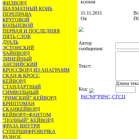
ксения
ФИЛВОРД
ШАХМАТНЫЙ КОНЬ
11.11.2011
Вс
ПЕРЕПРАВА
Ок
ПО
КРУГОВОЙ
КОЛЬЦЕВОЙ
ПЕРВАЯ И ПОСЛЕДНЯЯ
ПЯТЬ СЛОВ
ДУАЛЬ
Автор
ЭСТОНСКИЙ
сообщения:
ЧАЙНВОРД
ЛИНЕЙНЫЙ
АНГЛИЙСКИЙ
Текст:
КРОССВОРД ИЗ АНАГРАММ
СКАН & КРОСС
КЕЙВОРД
Длина тек
СТАНДАРТНЫЙ
Код:
СИМВОЛЬНЫЙ
РќСЂР°РІРёС‚СЃСЏ
"РИМСКИЙ" КЕЙВОРД
КРИПТОМАН
СКАНКЕЙВОРД
КЕЙВОРД+ФАНТОМ
"ПОЛНЫЙ" КЕЙВОРД
ФРАЗА ВНУТРИ
СУПЕРШИФРОВОЧКА
РАЗНОЕ