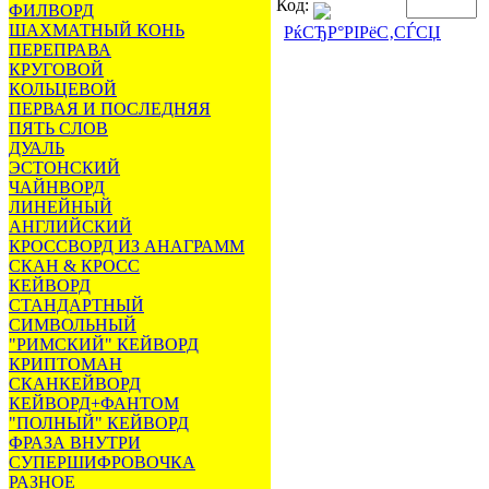
Код:
ФИЛВОРД
ШАХМАТНЫЙ КОНЬ
РќСЂР°РІРёС‚СЃСЏ
ПЕРЕПРАВА
КРУГОВОЙ
КОЛЬЦЕВОЙ
ПЕРВАЯ И ПОСЛЕДНЯЯ
ПЯТЬ СЛОВ
ДУАЛЬ
ЭСТОНСКИЙ
ЧАЙНВОРД
ЛИНЕЙНЫЙ
АНГЛИЙСКИЙ
КРОССВОРД ИЗ АНАГРАММ
СКАН & КРОСС
КЕЙВОРД
СТАНДАРТНЫЙ
СИМВОЛЬНЫЙ
"РИМСКИЙ" КЕЙВОРД
КРИПТОМАН
СКАНКЕЙВОРД
КЕЙВОРД+ФАНТОМ
"ПОЛНЫЙ" КЕЙВОРД
ФРАЗА ВНУТРИ
СУПЕРШИФРОВОЧКА
РАЗНОЕ