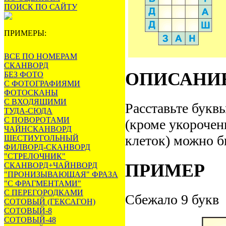
ПОИСК ПО САЙТУ
ПРИМЕРЫ:
ВСЕ ПО НОМЕРАМ
СКАНВОРД
ОПИСАНИ
БЕЗ ФОТО
С ФОТОГРАФИЯМИ
ФОТОСКАНЫ
С ВХОДЯЩИМИ
Расставьте буквы
ТУДА-СЮДА
С ПОВОРОТАМИ
(кроме укорочен
ЧАЙНСКАНВОРД
клеток) можно б
ШЕСТИУГОЛЬНЫЙ
ФИЛВОРД-СКАНВОРД
"СТРЕЛОЧНИК"
ПРИМЕР
СКАНВОРД+ЧАЙНВОРД
"ПРОНИЗЫВАЮЩАЯ" ФРАЗА
"С ФРАГМЕНТАМИ"
С ПЕРЕГОРОДКАМИ
Сбежало 9 букв
СОТОВЫЙ (ГЕКСАГОН)
СОТОВЫЙ-8
СОТОВЫЙ-48