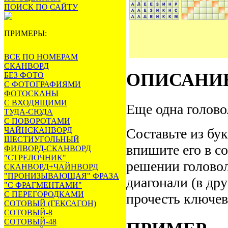
ПОИСК ПО САЙТУ
ПРИМЕРЫ:
ВСЕ ПО НОМЕРАМ
СКАНВОРД
ОПИСАНИ
БЕЗ ФОТО
С ФОТОГРАФИЯМИ
ФОТОСКАНЫ
С ВХОДЯЩИМИ
Еще одна голово
ТУДА-СЮДА
С ПОВОРОТАМИ
ЧАЙНСКАНВОРД
Составьте из бук
ШЕСТИУГОЛЬНЫЙ
впишите его в с
ФИЛВОРД-СКАНВОРД
"СТРЕЛОЧНИК"
решении головол
СКАНВОРД+ЧАЙНВОРД
"ПРОНИЗЫВАЮЩАЯ" ФРАЗА
диагонали (в др
"С ФРАГМЕНТАМИ"
С ПЕРЕГОРОДКАМИ
прочесть ключев
СОТОВЫЙ (ГЕКСАГОН)
СОТОВЫЙ-8
СОТОВЫЙ-48