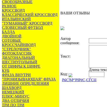
СВОЕОБРАЗНЫЕ
РАЗНОЕ
КРОССВОРД
ВАШИ ОТЗЫВЫ
КЛАССИЧЕСКИЙ КРОССВОРД
ИТАЛЬЯНСКИЙ
"ТУМАННЫЙ" КРОССВОРД
СЛОВЕСНЫЙ ФУТБОЛ
БАЛДА
ДВОЙНОЙ
Автор
СОТОВЫЕ
сообщения:
КРОССЧАЙНВОРД
"СТРЕЛОЧНИК"
ФОТОКЛАССИК
Текст:
ДИАГОНАЛЬНЫЙ
ШЕСТИУГОЛЬНЫЙ
ОТ ЦИФРЫ К ЦИФРЕ
Длина тек
КУБ
Код:
ФРАЗА ВНУТРИ
"ПРОНИЗЫВАЮЩАЯ" ФРАЗА
РќСЂР°РІРёС‚СЃСЏ
ЛИШНИЕ ОПРЕДЕЛЕНИЯ
ШАХВОРД
НЕМЕЦКИЙ
ПЛЮС-МИНУС
ДВА ОТЛИЧИЯ
ТРИ ПО ТРИ