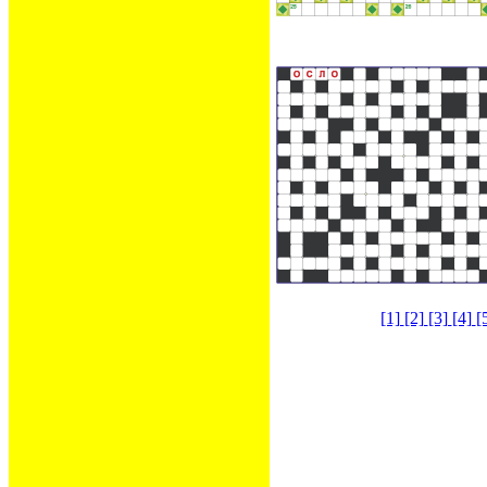
[1]
[2]
[3]
[4]
[