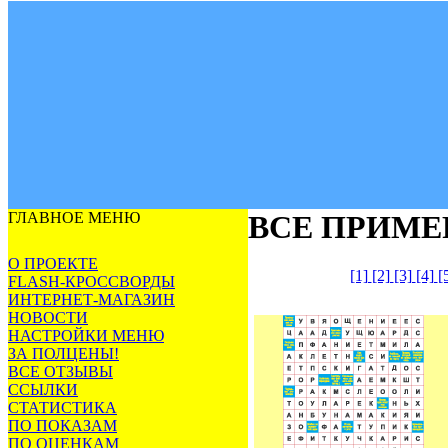
ГЛАВНОЕ МЕНЮ
ВСЕ ПРИМЕ
О ПРОЕКТЕ
[1]
[2]
[3]
[4]
[
FLASH-КРОССВОРДЫ
ИНТЕРНЕТ-МАГАЗИН
НОВОСТИ
НАСТРОЙКИ МЕНЮ
ЗА ПОЛЦЕНЫ!
ВСЕ ОТЗЫВЫ
ССЫЛКИ
СТАТИСТИКА
ПО ПОКАЗАМ
ПО ОЦЕНКАМ