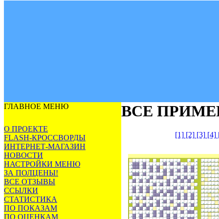
ГЛАВНОЕ МЕНЮ
ВСЕ ПРИМЕ
О ПРОЕКТЕ
[1]
[2]
[3]
[4]
FLASH-КРОССВОРДЫ
ИНТЕРНЕТ-МАГАЗИН
НОВОСТИ
НАСТРОЙКИ МЕНЮ
ЗА ПОЛЦЕНЫ!
ВСЕ ОТЗЫВЫ
ССЫЛКИ
СТАТИСТИКА
ПО ПОКАЗАМ
ПО ОЦЕНКАМ