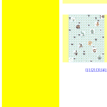
[1]
[2]
[3]
[4]