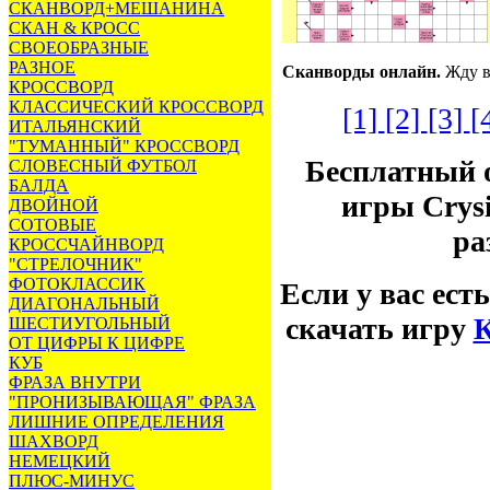
СКАНВОРД+МЕШАНИНА
СКАН & КРОСС
СВОЕОБРАЗНЫЕ
РАЗНОЕ
Сканворды онлайн.
Жду в
КРОССВОРД
КЛАССИЧЕСКИЙ КРОССВОРД
[1]
[2]
[3]
[
ИТАЛЬЯНСКИЙ
"ТУМАННЫЙ" КРОССВОРД
Бесплатный 
СЛОВЕСНЫЙ ФУТБОЛ
БАЛДА
игры Crysi
ДВОЙНОЙ
СОТОВЫЕ
ра
КРОССЧАЙНВОРД
"СТРЕЛОЧНИК"
ФОТОКЛАССИК
Если у вас ест
ДИАГОНАЛЬНЫЙ
скачать игру
ШЕСТИУГОЛЬНЫЙ
ОТ ЦИФРЫ К ЦИФРЕ
КУБ
ФРАЗА ВНУТРИ
"ПРОНИЗЫВАЮЩАЯ" ФРАЗА
ЛИШНИЕ ОПРЕДЕЛЕНИЯ
ШАХВОРД
НЕМЕЦКИЙ
ПЛЮС-МИНУС