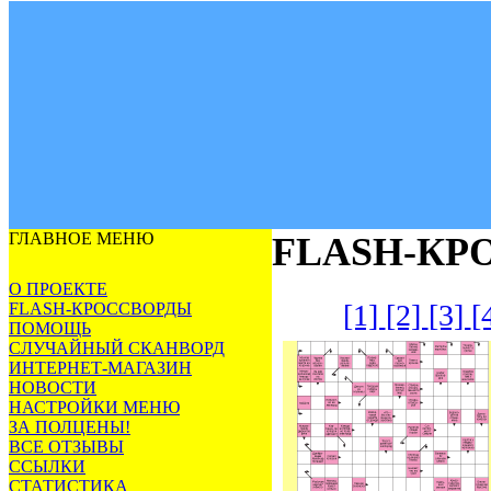
ГЛАВНОЕ МЕНЮ
FLASH-КР
О ПРОЕКТЕ
[1]
[2]
[3]
[
FLASH-КРОССВОРДЫ
ПОМОЩЬ
СЛУЧАЙНЫЙ СКАНВОРД
ИНТЕРНЕТ-МАГАЗИН
НОВОСТИ
НАСТРОЙКИ МЕНЮ
ЗА ПОЛЦЕНЫ!
ВСЕ ОТЗЫВЫ
ССЫЛКИ
СТАТИСТИКА