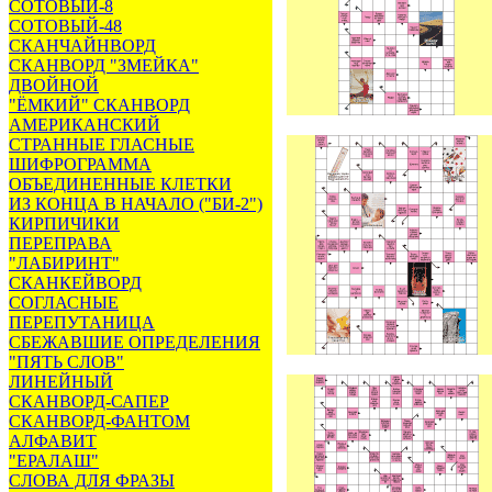
СОТОВЫЙ-8
СОТОВЫЙ-48
СКАНЧАЙНВОРД
СКАНВОРД "ЗМЕЙКА"
ДВОЙНОЙ
"ЁМКИЙ" СКАНВОРД
АМЕРИКАНСКИЙ
СТРАННЫЕ ГЛАСНЫЕ
ШИФРОГРАММА
ОБЪЕДИНЕННЫЕ КЛЕТКИ
ИЗ КОНЦА В НАЧАЛО ("БИ-2")
КИРПИЧИКИ
ПЕРЕПРАВА
"ЛАБИРИНТ"
СКАНКЕЙВОРД
СОГЛАСНЫЕ
ПЕРЕПУТАНИЦА
СБЕЖАВШИЕ ОПРЕДЕЛЕНИЯ
"ПЯТЬ СЛОВ"
ЛИНЕЙНЫЙ
СКАНВОРД-САПЕР
СКАНВОРД-ФАНТОМ
АЛФАВИТ
"ЕРАЛАШ"
СЛОВА ДЛЯ ФРАЗЫ