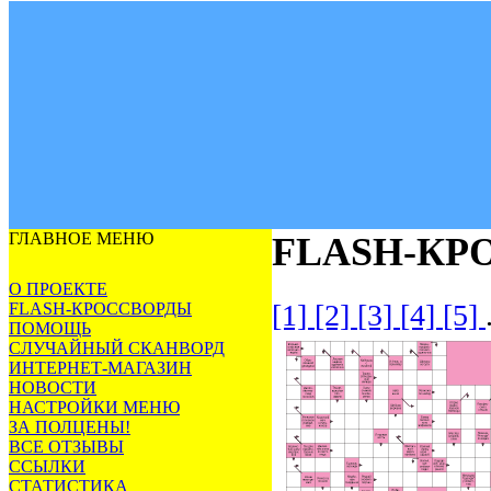
ГЛАВНОЕ МЕНЮ
FLASH-КР
О ПРОЕКТЕ
[1]
[2]
[3]
[4]
[5]
FLASH-КРОССВОРДЫ
ПОМОЩЬ
СЛУЧАЙНЫЙ СКАНВОРД
ИНТЕРНЕТ-МАГАЗИН
НОВОСТИ
НАСТРОЙКИ МЕНЮ
ЗА ПОЛЦЕНЫ!
ВСЕ ОТЗЫВЫ
ССЫЛКИ
СТАТИСТИКА