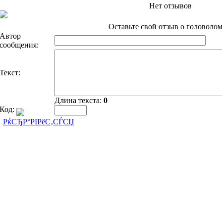
Нет отзывов
Оставьте свой отзыв о головолом
Автор
сообщения:
Текст:
Длина текста:
0
Код:
РќСЂР°РІРёС‚СЃСЏ