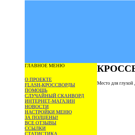
ГЛАВНОЕ МЕНЮ
КРОСС
О ПРОЕКТЕ
Место для глухой
FLASH-КРОССВОРДЫ
ПОМОЩЬ
СЛУЧАЙНЫЙ СКАНВОРД
ИНТЕРНЕТ-МАГАЗИН
НОВОСТИ
НАСТРОЙКИ МЕНЮ
ЗА ПОЛЦЕНЫ!
ВСЕ ОТЗЫВЫ
ССЫЛКИ
СТАТИСТИКА