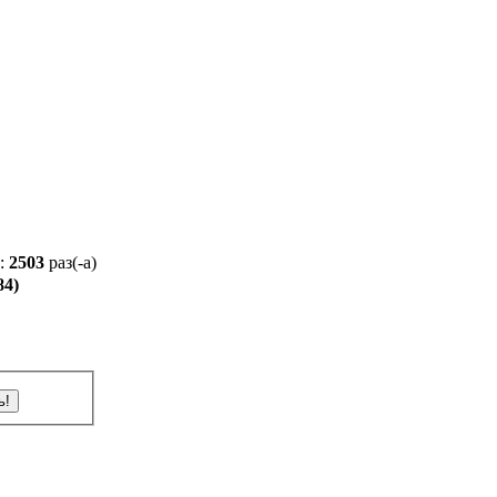
):
2503
раз(-а)
84)