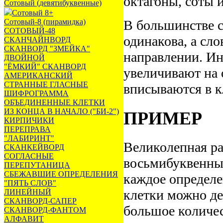
октагоны, соты и
Сотовый (девятибуквенные)
Сотовый 8+
Сотовый-8 (пирамидка)
В большинстве с
СОТОВЫЙ-48
одинакова, а сл
СКАНЧАЙНВОРД
СКАНВОРД "ЗМЕЙКА"
направлении. Ин
ДВОЙНОЙ
"ЁМКИЙ" СКАНВОРД
увеличивают на 
АМЕРИКАНСКИЙ
СТРАННЫЕ ГЛАСНЫЕ
вписываются в к
ШИФРОГРАММА
ОБЪЕДИНЕННЫЕ КЛЕТКИ
ИЗ КОНЦА В НАЧАЛО ("БИ-2")
ПРИМЕР
КИРПИЧИКИ
ПЕРЕПРАВА
"ЛАБИРИНТ"
Великолепная ра
СКАНКЕЙВОРД
СОГЛАСНЫЕ
восьмибуквенных
ПЕРЕПУТАНИЦА
СБЕЖАВШИЕ ОПРЕДЕЛЕНИЯ
каждое определе
"ПЯТЬ СЛОВ"
клетки можно де
ЛИНЕЙНЫЙ
СКАНВОРД-САПЕР
большое количес
СКАНВОРД-ФАНТОМ
АЛФАВИТ