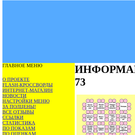
ГЛАВНОЕ МЕНЮ
ИНФОРМА
73
О ПРОЕКТЕ
FLASH-КРОССВОРДЫ
ИНТЕРНЕТ-МАГАЗИН
НОВОСТИ
НАСТРОЙКИ МЕНЮ
ЗА ПОЛЦЕНЫ!
ВСЕ ОТЗЫВЫ
ССЫЛКИ
СТАТИСТИКА
ПО ПОКАЗАМ
ПО ОЦЕНКАМ