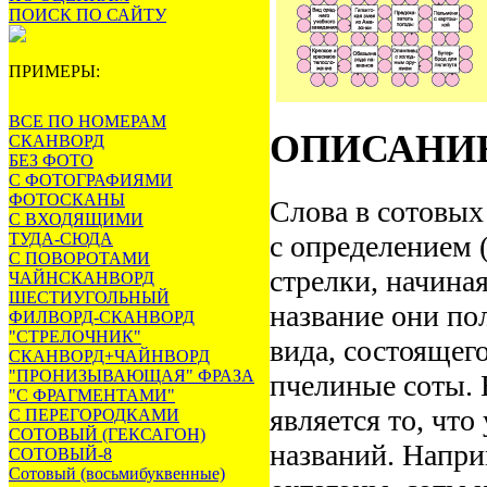
ПОИСК ПО САЙТУ
ПРИМЕРЫ:
ВСЕ ПО НОМЕРАМ
ОПИСАНИ
СКАНВОРД
БЕЗ ФОТО
С ФОТОГРАФИЯМИ
ФОТОСКАНЫ
Слова в сотовых
С ВХОДЯЩИМИ
ТУДА-СЮДА
с определением 
С ПОВОРОТАМИ
стрелки, начина
ЧАЙНСКАНВОРД
ШЕСТИУГОЛЬНЫЙ
название они по
ФИЛВОРД-СКАНВОРД
"СТРЕЛОЧНИК"
вида, состоящег
СКАНВОРД+ЧАЙНВОРД
"ПРОНИЗЫВАЮЩАЯ" ФРАЗА
пчелиные соты.
"С ФРАГМЕНТАМИ"
является то, что
С ПЕРЕГОРОДКАМИ
СОТОВЫЙ (ГЕКСАГОН)
названий. Напри
СОТОВЫЙ-8
Сотовый (восьмибуквенные)