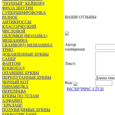
"ПОЛНЫЙ" КЕЙВОРД
ФРАЗА ВНУТРИ
СУПЕРШИФРОВОЧКА
ВАШИ ОТЗЫВЫ
РАЗНОЕ
АНТИКРОССЫ
КЛАССИЧЕСКИЙ
ЧИСЛОВОЙ
ОБЛОМКИ (МОЗАИКА)
МЕШАНИНА
Автор
СКАНВОРД+МЕШАНИНА
сообщения:
ТРИО
ДОБАВЛЕННЫЕ БУКВЫ
САПЕР
ФАНТОМ
Текст:
БУКВОПАД
ОПАВШИЕ БУКВЫ
ПЕРЕПУТАННЫЕ БУКВЫ
Длина тек
ЧЕРНЫЙ КОТ
Код:
ПИРАМИДКА
РќСЂР°РІРёС‚СЃСЏ
ПЕРЕПРАВА
БУКВЫ ПО УГЛАМ
АЛФАВИТ
"ЕРАЛАШ"
ПОЛУВИДИМЫЕ БУКВЫ
БУКВОТРЯСЕНИЕ