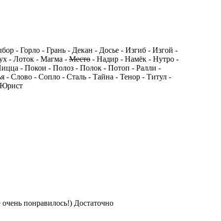
бор - Горло - Грань - Декан - Досье - Изгиб - Изгой -
пух - Лоток - Магма -
Место
- Надир - Намёк - Нутро -
Пицца - Покои - Полоз - Полок - Потоп - Ралли -
я - Слово - Сопло - Сталь - Тайна - Тенор - Титул -
- Юрист
 очень понравилось!) Достаточно