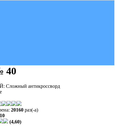
 40
Сложный антикроссворд
е
рена:
20160
раз(-а)
010
(4,60)