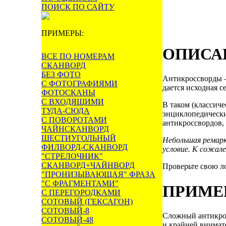
ПОИСК ПО САЙТУ
ПРИМЕРЫ:
ОПИСА
ВСЕ ПО НОМЕРАМ
СКАНВОРД
БЕЗ ФОТО
Антикроссворды –
С ФОТОГРАФИЯМИ
дается исходная с
ФОТОСКАНЫ
С ВХОДЯЩИМИ
В таком (классич
ТУДА-СЮДА
энциклопедическим
С ПОВОРОТАМИ
антикроссвордов, 
ЧАЙНСКАНВОРД
ШЕСТИУГОЛЬНЫЙ
Небольшая ремарк
ФИЛВОРД-СКАНВОРД
условие. К сожал
"СТРЕЛОЧНИК"
СКАНВОРД+ЧАЙНВОРД
Проверьте свою л
"ПРОНИЗЫВАЮЩАЯ" ФРАЗА
"С ФРАГМЕНТАМИ"
ПРИМЕ
С ПЕРЕГОРОДКАМИ
СОТОВЫЙ (ГЕКСАГОН)
СОТОВЫЙ-8
Сложный антикрос
СОТОВЫЙ-48
и крайней внимате