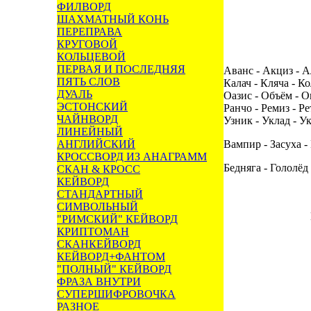
ФИЛВОРД
ШАХМАТНЫЙ КОНЬ
ПЕРЕПРАВА
КРУГОВОЙ
КОЛЬЦЕВОЙ
ПЕРВАЯ И ПОСЛЕДНЯЯ
Аванс - Акциз - Ал
ПЯТЬ СЛОВ
Калач - Кляча - Ко
ДУАЛЬ
Оазис - Объём - О
ЭСТОНСКИЙ
Ранчо - Ремиз - Р
ЧАЙНВОРД
Узник - Уклад - У
ЛИНЕЙНЫЙ
АНГЛИЙСКИЙ
Вампир - Засуха -
КРОССВОРД ИЗ АНАГРАММ
Бедняга - Гололёд
СКАН & КРОСС
КЕЙВОРД
СТАНДАРТНЫЙ
СИМВОЛЬНЫЙ
"РИМСКИЙ" КЕЙВОРД
КРИПТОМАН
СКАНКЕЙВОРД
КЕЙВОРД+ФАНТОМ
"ПОЛНЫЙ" КЕЙВОРД
ФРАЗА ВНУТРИ
СУПЕРШИФРОВОЧКА
РАЗНОЕ