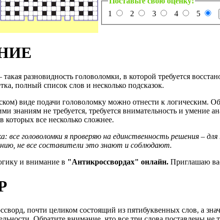
Поставьте свою оценку!
1
2
3
4
5
НИЕ
 такая разновидность головоломки, в которой требуется восста
етка, полный список слов и несколько подсказок.
еском) виде подачи головоломку можно отнести к логическим. О
и знаниям не требуется, требуется внимательность и умение ан
в которых все несколько сложнее.
а: все головоломки я проверяю на единственность решения – дл
ению, не все составители это знают и соблюдают.
огику и внимание в
"Антикроссвордах" онлайн.
Приглашаю вас
Р
сворд, почти целиком состоящий из пятибуквенных слов, а зна
льности. Обратите внимание, что все три слова поставлены не то