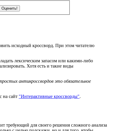
новить исходный кроссворд. При этом читателю
бладать лексическим запасом или какими-либо
ализировать. Хотя есть и такие виды
я простых антикроссвордов это обязательное
 на сайт
"Интерактивные кроссворды"
.
чит требующий для своего решения сложного анализа
лько с целью подсказки, но и для того, чтобы