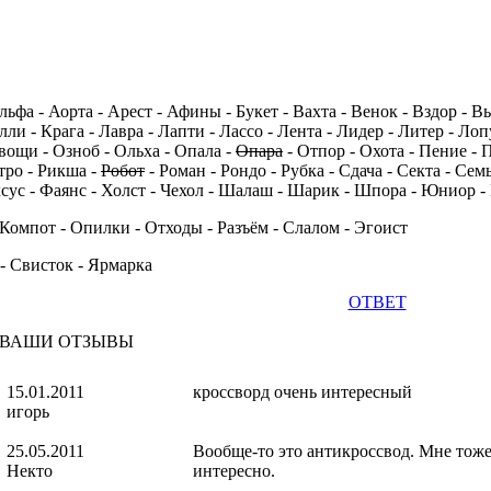
ьфа - Аорта - Арест - Афины - Букет - Вахта - Венок - Вздор - Вы
лли - Крага - Лавра - Лапти - Лассо - Лента - Лидер - Литер - Ло
вощи - Озноб - Ольха - Опала -
Опара
- Отпор - Охота - Пение - 
етро - Рикша -
Робот
- Роман - Рондо - Рубка - Сдача - Секта - Семь
ксус - Фаянс - Холст - Чехол - Шалаш - Шарик - Шпора - Юниор 
 Компот - Опилки - Отходы - Разъём - Слалом - Эгоист
 - Свисток - Ярмарка
ОТВЕТ
ВАШИ ОТЗЫВЫ
15.01.2011
кроссворд очень интересный
игорь
25.05.2011
Вообще-то это антикроссвод. Мне тоже
Некто
интересно.