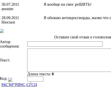
30.07.2011
Я вообще на смог реШИТЬ!
anonim
28.09.2011
Я обожаю антикроссворды, жалко что и
Нюсъен
Оставьте свой отзыв о головолом
Автор
сообщения:
Текст:
Длина текста:
0
Код:
РќСЂР°РІРёС‚СЃСЏ