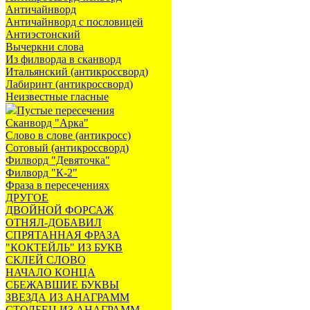
Античайнворд
Античайнворд с пословицей
Антиэстонский
Вычеркни слова
Из филворда в сканворд
Итальянский (антикроссворд)
Лабиринт (антикроссворд)
Неизвестные гласные
Пустые пересечения
Сканворд "Арка"
Слово в слове (антикросс)
Сотовый (антикроссворд)
Филворд "Девяточка"
Филворд "К-2"
Фраза в пересечениях
ДРУГОЕ
ДВОЙНОЙ ФОРСАЖ
ОТНЯЛ-ДОБАВИЛ
СПРЯТАННАЯ ФРАЗА
"КОКТЕЙЛЬ" ИЗ БУКВ
СКЛЕЙ СЛОВО
НАЧАЛО КОНЦА
СБЕЖАВШИЕ БУКВЫ
ЗВЕЗДА ИЗ АНАГРАММ
СТОЛБЕЦ ИЗ АНАГРАММ