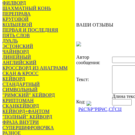
ФИЛВОРД
ШАХМАТНЫЙ КОНЬ
ПЕРЕПРАВА
КРУГОВОЙ
КОЛЬЦЕВОЙ
ВАШИ ОТЗЫВЫ
ПЕРВАЯ И ПОСЛЕДНЯЯ
ПЯТЬ СЛОВ
ДУАЛЬ
ЭСТОНСКИЙ
ЧАЙНВОРД
ЛИНЕЙНЫЙ
Автор
АНГЛИЙСКИЙ
сообщения:
КРОССВОРД ИЗ АНАГРАММ
СКАН & КРОСС
КЕЙВОРД
Текст:
СТАНДАРТНЫЙ
СИМВОЛЬНЫЙ
"РИМСКИЙ" КЕЙВОРД
Длина тек
КРИПТОМАН
Код:
СКАНКЕЙВОРД
РќСЂР°РІРёС‚СЃСЏ
КЕЙВОРД+ФАНТОМ
"ПОЛНЫЙ" КЕЙВОРД
ФРАЗА ВНУТРИ
СУПЕРШИФРОВОЧКА
РАЗНОЕ