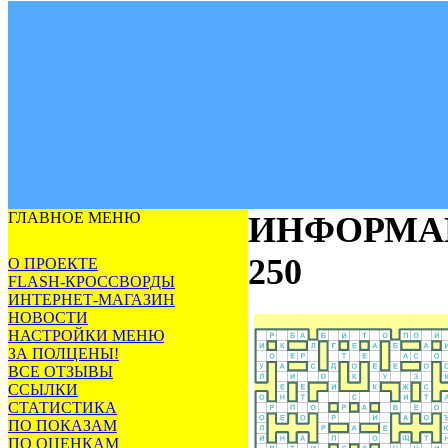
ГЛАВНОЕ МЕНЮ
ИНФОРМА
250
О ПРОЕКТЕ
FLASH-КРОССВОРДЫ
ИНТЕРНЕТ-МАГАЗИН
НОВОСТИ
НАСТРОЙКИ МЕНЮ
ЗА ПОЛЦЕНЫ!
ВСЕ ОТЗЫВЫ
ССЫЛКИ
СТАТИСТИКА
ПО ПОКАЗАМ
ПО ОЦЕНКАМ