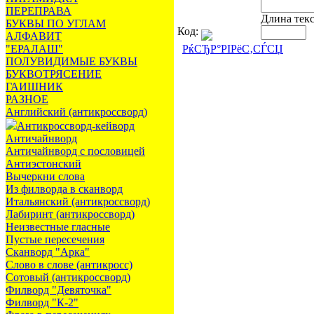
ПЕРЕПРАВА
Длина тек
БУКВЫ ПО УГЛАМ
Код:
АЛФАВИТ
"ЕРАЛАШ"
РќСЂР°РІРёС‚СЃСЏ
ПОЛУВИДИМЫЕ БУКВЫ
БУКВОТРЯСЕНИЕ
ГАИШНИК
РАЗНОЕ
Английский (антикроссворд)
Антикроссворд-кейворд
Античайнворд
Античайнворд с пословицей
Антиэстонский
Вычеркни слова
Из филворда в сканворд
Итальянский (антикроссворд)
Лабиринт (антикроссворд)
Неизвестные гласные
Пустые пересечения
Сканворд "Арка"
Слово в слове (антикросс)
Сотовый (антикроссворд)
Филворд "Девяточка"
Филворд "К-2"