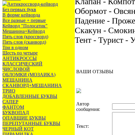
Клапан - Компот 
Антикроссворд-кейворд
Обормот - Овсянк
Без первых букв
В форме кейворда
Падение - Проже
Все разные + первые
Кейворд "Полосатик"
Скакун - Смокинг
Мешанина+Кейворд
Пять слов (кроссворд)
Тент - Турист -
Пять слов (сканворд)
Три в одном
Шесть по четыре
АНТИКРОССЫ
КЛАССИЧЕСКИЙ
ЧИСЛОВОЙ
ВАШИ ОТЗЫВЫ
ОБЛОМКИ (МОЗАИКА)
МЕШАНИНА
СКАНВОРД+МЕШАНИНА
ТРИО
ДОБАВЛЕННЫЕ БУКВЫ
САПЕР
Автор
ФАНТОМ
сообщения:
БУКВОПАД
ОПАВШИЕ БУКВЫ
ПЕРЕПУТАННЫЕ БУКВЫ
Текст:
ЧЕРНЫЙ КОТ
ПИРАМИДКА