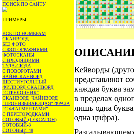
ПОИСК ПО САЙТУ
ПРИМЕРЫ:
ВСЕ ПО НОМЕРАМ
СКАНВОРД
БЕЗ ФОТО
ОПИСАНИ
С ФОТОГРАФИЯМИ
ФОТОСКАНЫ
С ВХОДЯЩИМИ
ТУДА-СЮДА
Кейворды (друго
С ПОВОРОТАМИ
ЧАЙНСКАНВОРД
представляют со
ШЕСТИУГОЛЬНЫЙ
каждая буква за
ФИЛВОРД-СКАНВОРД
"СТРЕЛОЧНИК"
в пределах одно
СКАНВОРД+ЧАЙНВОРД
"ПРОНИЗЫВАЮЩАЯ" ФРАЗА
лишь одна буква
"С ФРАГМЕНТАМИ"
С ПЕРЕГОРОДКАМИ
одна цифра).
СОТОВЫЙ (ГЕКСАГОН)
СОТОВЫЙ-8
Разгадывающему
СОТОВЫЙ-48