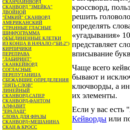
СКАНЧАЙНВОРД
кроссворд, поль
СКАНВОРД "ЗМЕЙКА"
ДВОЙНОЙ
решить головоло
"ЁМКИЙ" СКАНВОРД
АМЕРИКАНСКИЙ
определять слов
СТРАННЫЕ ГЛАСНЫЕ
ШИФРОГРАММА
«угадывания» 10
ОБЪЕДИНЕННЫЕ КЛЕТКИ
представляет сл
ИЗ КОНЦА В НАЧАЛО ("БИ-2")
КИРПИЧИКИ
вписывание букв
ПЕРЕПРАВА
"ЛАБИРИНТ"
СКАНКЕЙВОРД
Чаще всего кейв
СОГЛАСНЫЕ
ПЕРЕПУТАНИЦА
бывают и исключ
СБЕЖАВШИЕ ОПРЕДЕЛЕНИЯ
ключворды, а ин
"ПЯТЬ СЛОВ"
ЛИНЕЙНЫЙ
их элементы.
СКАНВОРД-САПЕР
СКАНВОРД-ФАНТОМ
АЛФАВИТ
Если у вас есть 
"ЕРАЛАШ"
СЛОВА ДЛЯ ФРАЗЫ
Кейворды
или по
СКАНВОРД+МЕШАНИНА
СКАН & КРОСС