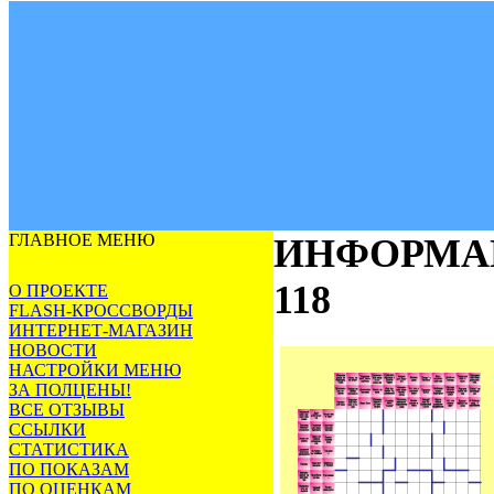
ГЛАВНОЕ МЕНЮ
ИНФОРМА
118
О ПРОЕКТЕ
FLASH-КРОССВОРДЫ
ИНТЕРНЕТ-МАГАЗИН
НОВОСТИ
НАСТРОЙКИ МЕНЮ
ЗА ПОЛЦЕНЫ!
ВСЕ ОТЗЫВЫ
ССЫЛКИ
СТАТИСТИКА
ПО ПОКАЗАМ
ПО ОЦЕНКАМ