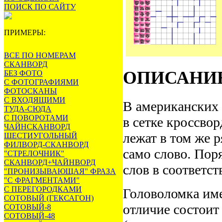
ПОИСК ПО САЙТУ
ПРИМЕРЫ:
ВСЕ ПО НОМЕРАМ
СКАНВОРД
ОПИСАНИ
БЕЗ ФОТО
С ФОТОГРАФИЯМИ
ФОТОСКАНЫ
С ВХОДЯЩИМИ
В американских 
ТУДА-СЮДА
С ПОВОРОТАМИ
в сетке кроссвор
ЧАЙНСКАНВОРД
лежат в том же р
ШЕСТИУГОЛЬНЫЙ
ФИЛВОРД-СКАНВОРД
само слово. Пор
"СТРЕЛОЧНИК"
СКАНВОРД+ЧАЙНВОРД
слов в соответс
"ПРОНИЗЫВАЮЩАЯ" ФРАЗА
"С ФРАГМЕНТАМИ"
С ПЕРЕГОРОДКАМИ
Головоломка име
СОТОВЫЙ (ГЕКСАГОН)
отличие состоит
СОТОВЫЙ-8
СОТОВЫЙ-48