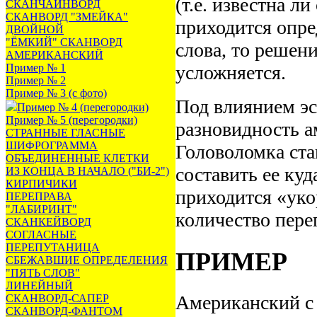
(т.е. известна ли
СКАНЧАЙНВОРД
СКАНВОРД "ЗМЕЙКА"
приходится опре
ДВОЙНОЙ
"ЁМКИЙ" СКАНВОРД
слова, то решен
АМЕРИКАНСКИЙ
Пример № 1
усложняется.
Пример № 2
Пример № 3 (с фото)
Под влиянием эс
Пример № 4 (перегородки)
Пример № 5 (перегородки)
разновидность а
СТРАННЫЕ ГЛАСНЫЕ
ШИФРОГРАММА
Головоломка ста
ОБЪЕДИНЕННЫЕ КЛЕТКИ
составить ее ку
ИЗ КОНЦА В НАЧАЛО ("БИ-2")
КИРПИЧИКИ
приходится «уко
ПЕРЕПРАВА
"ЛАБИРИНТ"
количество пере
СКАНКЕЙВОРД
СОГЛАСНЫЕ
ПЕРЕПУТАНИЦА
ПРИМЕР
СБЕЖАВШИЕ ОПРЕДЕЛЕНИЯ
"ПЯТЬ СЛОВ"
ЛИНЕЙНЫЙ
Американский с 
СКАНВОРД-САПЕР
СКАНВОРД-ФАНТОМ