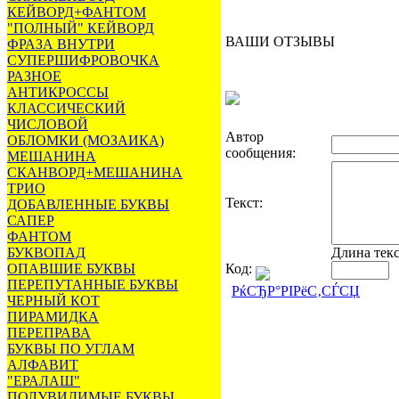
КЕЙВОРД+ФАНТОМ
"ПОЛНЫЙ" КЕЙВОРД
ВАШИ ОТЗЫВЫ
ФРАЗА ВНУТРИ
СУПЕРШИФРОВОЧКА
РАЗНОЕ
АНТИКРОССЫ
КЛАССИЧЕСКИЙ
ЧИСЛОВОЙ
Автор
ОБЛОМКИ (МОЗАИКА)
сообщения:
МЕШАНИНА
СКАНВОРД+МЕШАНИНА
ТРИО
Текст:
ДОБАВЛЕННЫЕ БУКВЫ
САПЕР
ФАНТОМ
БУКВОПАД
Длина тек
ОПАВШИЕ БУКВЫ
Код:
ПЕРЕПУТАННЫЕ БУКВЫ
РќСЂР°РІРёС‚СЃСЏ
ЧЕРНЫЙ КОТ
ПИРАМИДКА
ПЕРЕПРАВА
БУКВЫ ПО УГЛАМ
АЛФАВИТ
"ЕРАЛАШ"
ПОЛУВИДИМЫЕ БУКВЫ