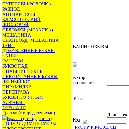
СУПЕРШИФРОВОЧКА
РАЗНОЕ
АНТИКРОССЫ
КЛАССИЧЕСКИЙ
ЧИСЛОВОЙ
ОБЛОМКИ (МОЗАИКА)
МЕШАНИНА
СКАНВОРД+МЕШАНИНА
ТРИО
ВАШИ ОТЗЫВЫ
ДОБАВЛЕННЫЕ БУКВЫ
САПЕР
ФАНТОМ
БУКВОПАД
ОПАВШИЕ БУКВЫ
ПЕРЕПУТАННЫЕ БУКВЫ
Автор
ЧЕРНЫЙ КОТ
сообщения:
ПИРАМИДКА
ПЕРЕПРАВА
БУКВЫ ПО УГЛАМ
Текст:
АЛФАВИТ
"ЕРАЛАШ"
Ералаш (с определениями)
Длина тек
Ералаш (стандартный)
Код:
ПОЛУВИДИМЫЕ БУКВЫ
РќСЂР°РІРёС‚СЃСЏ
БУКВОТРЯСЕНИЕ