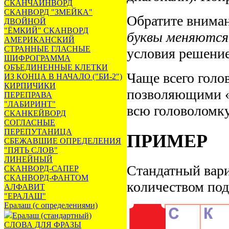
СКАНЧАЙНВОРД
СКАНВОРД "ЗМЕЙКА"
Обратите вниман
ДВОЙНОЙ
"ЁМКИЙ" СКАНВОРД
буквы меняются
АМЕРИКАНСКИЙ
СТРАННЫЕ ГЛАСНЫЕ
условия решение
ШИФРОГРАММА
ОБЪЕДИНЕННЫЕ КЛЕТКИ
Чаще всего голо
ИЗ КОНЦА В НАЧАЛО ("БИ-2")
КИРПИЧИКИ
позволяющими «
ПЕРЕПРАВА
"ЛАБИРИНТ"
всю головоломку
СКАНКЕЙВОРД
СОГЛАСНЫЕ
ПЕРЕПУТАНИЦА
ПРИМЕР
СБЕЖАВШИЕ ОПРЕДЕЛЕНИЯ
"ПЯТЬ СЛОВ"
ЛИНЕЙНЫЙ
Стандатный вар
СКАНВОРД-САПЕР
СКАНВОРД-ФАНТОМ
количеством под
АЛФАВИТ
"ЕРАЛАШ"
Ералаш (с определениями)
Ералаш (стандартный)
СЛОВА ДЛЯ ФРАЗЫ