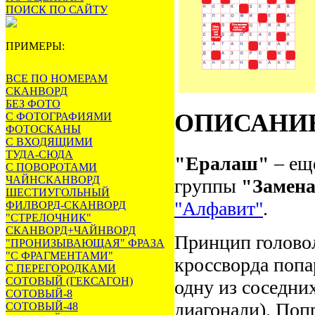
ПОИСК ПО САЙТУ
ПРИМЕРЫ:
ВСЕ ПО НОМЕРАМ
СКАНВОРД
БЕЗ ФОТО
ОПИСАНИ
С ФОТОГРАФИЯМИ
ФОТОСКАНЫ
С ВХОДЯЩИМИ
ТУДА-СЮДА
"Ералаш"
– ещ
С ПОВОРОТАМИ
ЧАЙНСКАНВОРД
группы
"Замена
ШЕСТИУГОЛЬНЫЙ
"Алфавит"
.
ФИЛВОРД-СКАНВОРД
"СТРЕЛОЧНИК"
СКАНВОРД+ЧАЙНВОРД
Принцип голово
"ПРОНИЗЫВАЮЩАЯ" ФРАЗА
"С ФРАГМЕНТАМИ"
кроссворда попа
С ПЕРЕГОРОДКАМИ
СОТОВЫЙ (ГЕКСАГОН)
одну из соседни
СОТОВЫЙ-8
диагонали). Поп
СОТОВЫЙ-48