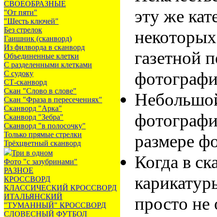
СВОЕОБРАЗНЫЕ
эту же ка
"От пяти"
"Шесть ключей"
Без стрелок
некоторых
Гаишник (сканворд)
Из филворда в сканворд
газетной п
Объединенные клетки
С разделенными клетками
фотографи
С судоку
СТ-сканворд
Скан "Слово в слове"
Небольшой 
Скан "Фраза в пересечениях"
Сканворд "Арка"
фотографи
Сканворд "Зебра"
Сканворд "в полосочку"
Только прямые стрелки
размере ф
Трёхцветный сканворд
Три в одном
Когда в ск
Фото "с зазубринами"
РАЗНОЕ
карикатуры
КРОССВОРД
КЛАССИЧЕСКИЙ КРОССВОРД
ИТАЛЬЯНСКИЙ
просто не 
"ТУМАННЫЙ" КРОССВОРД
СЛОВЕСНЫЙ ФУТБОЛ