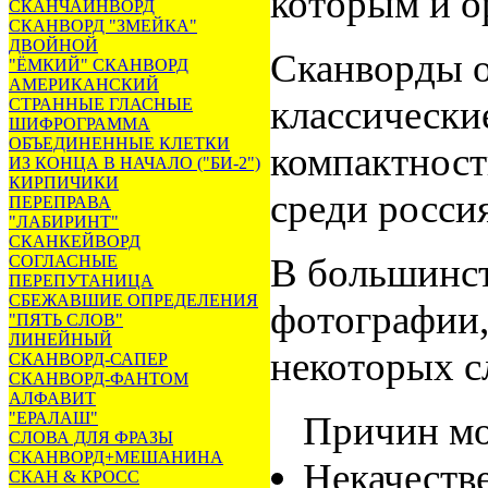
которым и о
СКАНЧАЙНВОРД
СКАНВОРД "ЗМЕЙКА"
ДВОЙНОЙ
Сканворды о
"ЁМКИЙ" СКАНВОРД
АМЕРИКАНСКИЙ
классически
СТРАННЫЕ ГЛАСНЫЕ
ШИФРОГРАММА
ОБЪЕДИНЕННЫЕ КЛЕТКИ
компактност
ИЗ КОНЦА В НАЧАЛО ("БИ-2")
КИРПИЧИКИ
среди росси
ПЕРЕПРАВА
"ЛАБИРИНТ"
СКАНКЕЙВОРД
В большинст
СОГЛАСНЫЕ
ПЕРЕПУТАНИЦА
СБЕЖАВШИЕ ОПРЕДЕЛЕНИЯ
фотографии,
"ПЯТЬ СЛОВ"
ЛИНЕЙНЫЙ
некоторых с
СКАНВОРД-САПЕР
СКАНВОРД-ФАНТОМ
АЛФАВИТ
"ЕРАЛАШ"
Причин мо
СЛОВА ДЛЯ ФРАЗЫ
СКАНВОРД+МЕШАНИНА
Некачестве
СКАН & КРОСС