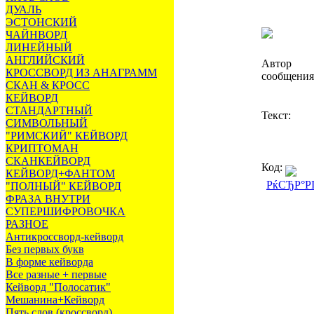
ДУАЛЬ
ЭСТОНСКИЙ
ЧАЙНВОРД
ЛИНЕЙНЫЙ
АНГЛИЙСКИЙ
Автор
КРОССВОРД ИЗ АНАГРАММ
сообщения
СКАН & КРОСС
КЕЙВОРД
СТАНДАРТНЫЙ
Текст:
СИМВОЛЬНЫЙ
"РИМСКИЙ" КЕЙВОРД
КРИПТОМАН
СКАНКЕЙВОРД
Код:
КЕЙВОРД+ФАНТОМ
РќСЂР°Р
"ПОЛНЫЙ" КЕЙВОРД
ФРАЗА ВНУТРИ
СУПЕРШИФРОВОЧКА
РАЗНОЕ
Антикроссворд-кейворд
Без первых букв
В форме кейворда
Все разные + первые
Кейворд "Полосатик"
Мешанина+Кейворд
Пять слов (кроссворд)