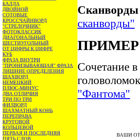
БАЛДА
Сканворды 
ДВОЙНОЙ
СОТОВЫЕ
сканворды"
КРОССЧАЙНВОРД
"СТРЕЛОЧНИК"
ФОТОКЛАССИК
ДИАГОНАЛЬНЫЙ
ПРИМЕР
ШЕСТИУГОЛЬНЫЙ
ОТ ЦИФРЫ К ЦИФРЕ
КУБ
ФРАЗА ВНУТРИ
Сочетание в
"ПРОНИЗЫВАЮЩАЯ" ФРАЗА
ЛИШНИЕ ОПРЕДЕЛЕНИЯ
головоломок
ШАХВОРД
НЕМЕЦКИЙ
ПЛЮС-МИНУС
"Фантома"
ДВА ОТЛИЧИЯ
ТРИ ПО ТРИ
ФИЛВОРД
ШАХМАТНЫЙ КОНЬ
ПЕРЕПРАВА
КРУГОВОЙ
КОЛЬЦЕВОЙ
ПЕРВАЯ И ПОСЛЕДНЯЯ
ВАШИ О
ПЯТЬ СЛОВ