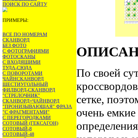
ПОИСК ПО САЙТУ
ПРИМЕРЫ:
ВСЕ ПО НОМЕРАМ
СКАНВОРД
БЕЗ ФОТО
ОПИСА
С ФОТОГРАФИЯМИ
ФОТОСКАНЫ
С ВХОДЯЩИМИ
ТУДА-СЮДА
По своей су
С ПОВОРОТАМИ
ЧАЙНСКАНВОРД
кроссвордов
ШЕСТИУГОЛЬНЫЙ
ФИЛВОРД-СКАНВОРД
"СТРЕЛОЧНИК"
сетке, поэт
СКАНВОРД+ЧАЙНВОРД
"ПРОНИЗЫВАЮЩАЯ" ФРАЗА
очень емкие
"С ФРАГМЕНТАМИ"
С ПЕРЕГОРОДКАМИ
определения
СОТОВЫЙ (ГЕКСАГОН)
СОТОВЫЙ-8
СОТОВЫЙ-48