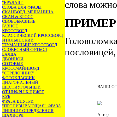
слова можно
"ЕРАЛАШ"
СЛОВА ДЛЯ ФРАЗЫ
СКАНВОРД+МЕШАНИНА
СКАН & КРОСС
ПРИМЕР
СВОЕОБРАЗНЫЕ
РАЗНОЕ
КРОССВОРД
КЛАССИЧЕСКИЙ КРОССВОРД
Головоломка
ИТАЛЬЯНСКИЙ
"ТУМАННЫЙ" КРОССВОРД
пословицей, 
СЛОВЕСНЫЙ ФУТБОЛ
БАЛДА
ДВОЙНОЙ
СОТОВЫЕ
КРОССЧАЙНВОРД
"СТРЕЛОЧНИК"
ФОТОКЛАССИК
ДИАГОНАЛЬНЫЙ
ВАШИ О
ШЕСТИУГОЛЬНЫЙ
ОТ ЦИФРЫ К ЦИФРЕ
КУБ
ФРАЗА ВНУТРИ
"ПРОНИЗЫВАЮЩАЯ" ФРАЗА
ЛИШНИЕ ОПРЕДЕЛЕНИЯ
Автор
ШАХВОРД