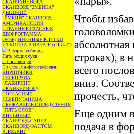
«пары».
СКАНЧАЙНВОРД
СКАНВОРД "ЗМЕЙКА"
ДВОЙНОЙ
Чтобы избав
"ЁМКИЙ" СКАНВОРД
АМЕРИКАНСКИЙ
головоломки
СТРАННЫЕ ГЛАСНЫЕ
ШИФРОГРАММА
ОБЪЕДИНЕННЫЕ КЛЕТКИ
абсолютная 
ИЗ КОНЦА В НАЧАЛО ("БИ-2")
В форме кейворда
строках), в 
Пять общих букв
С пословицей
всего послов
Со словами-фотографиями
КИРПИЧИКИ
ПЕРЕПРАВА
вниз. Соотв
"ЛАБИРИНТ"
СКАНКЕЙВОРД
прочесть, ч
СОГЛАСНЫЕ
ПЕРЕПУТАНИЦА
СБЕЖАВШИЕ ОПРЕДЕЛЕНИЯ
"ПЯТЬ СЛОВ"
Еще одним в
ЛИНЕЙНЫЙ
СКАНВОРД-САПЕР
подача в фор
СКАНВОРД-ФАНТОМ
АЛФАВИТ