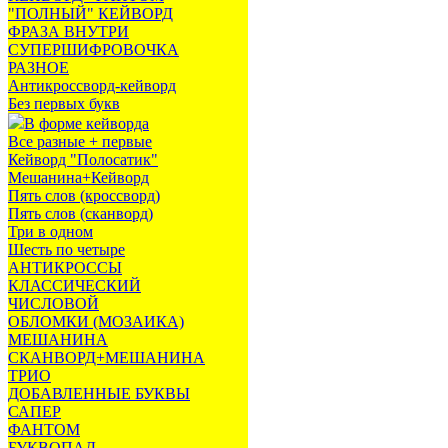
"ПОЛНЫЙ" КЕЙВОРД
ФРАЗА ВНУТРИ
СУПЕРШИФРОВОЧКА
РАЗНОЕ
Антикроссворд-кейворд
Без первых букв
В форме кейворда
Все разные + первые
Кейворд "Полосатик"
Мешанина+Кейворд
Пять слов (кроссворд)
Пять слов (сканворд)
Три в одном
Шесть по четыре
АНТИКРОССЫ
КЛАССИЧЕСКИЙ
ЧИСЛОВОЙ
ОБЛОМКИ (МОЗАИКА)
МЕШАНИНА
СКАНВОРД+МЕШАНИНА
ТРИО
ДОБАВЛЕННЫЕ БУКВЫ
САПЕР
ФАНТОМ
БУКВОПАД