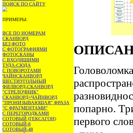
ПОИСК ПО САЙТУ
ПРИМЕРЫ:
ВСЕ ПО НОМЕРАМ
СКАНВОРД
БЕЗ ФОТО
ОПИСА
С ФОТОГРАФИЯМИ
ФОТОСКАНЫ
С ВХОДЯЩИМИ
ТУДА-СЮДА
Головоломк
С ПОВОРОТАМИ
ЧАЙНСКАНВОРД
распростран
ШЕСТИУГОЛЬНЫЙ
ФИЛВОРД-СКАНВОРД
"СТРЕЛОЧНИК"
разновидност
СКАНВОРД+ЧАЙНВОРД
"ПРОНИЗЫВАЮЩАЯ" ФРАЗА
попарно. Тр
"С ФРАГМЕНТАМИ"
С ПЕРЕГОРОДКАМИ
первого сло
СОТОВЫЙ (ГЕКСАГОН)
СОТОВЫЙ-8
СОТОВЫЙ-48