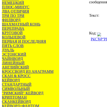
сообщения
НЕМЕЦКИЙ
ПЛЮС-МИНУС
ДВА ОТЛИЧИЯ
Текст:
ТРИ ПО ТРИ
ФИЛВОРД
ШАХМАТНЫЙ КОНЬ
ПЕРЕПРАВА
КРУГОВОЙ
Код:
КОЛЬЦЕВОЙ
РќСЂР°Р
ПЕРВАЯ И ПОСЛЕДНЯЯ
ПЯТЬ СЛОВ
ДУАЛЬ
ЭСТОНСКИЙ
ЧАЙНВОРД
ЛИНЕЙНЫЙ
АНГЛИЙСКИЙ
КРОССВОРД ИЗ АНАГРАММ
СКАН & КРОСС
КЕЙВОРД
СТАНДАРТНЫЙ
СИМВОЛЬНЫЙ
"РИМСКИЙ" КЕЙВОРД
КРИПТОМАН
СКАНКЕЙВОРД
КЕЙВОРД+ФАНТОМ