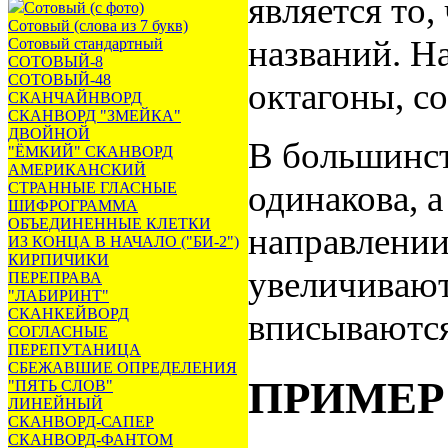
является то,
Сотовый (с фото)
Сотовый (слова из 7 букв)
названий. Н
Сотовый стандартный
СОТОВЫЙ-8
СОТОВЫЙ-48
октагоны, со
СКАНЧАЙНВОРД
СКАНВОРД "ЗМЕЙКА"
ДВОЙНОЙ
В большинст
"ЁМКИЙ" СКАНВОРД
АМЕРИКАНСКИЙ
одинакова, а
СТРАННЫЕ ГЛАСНЫЕ
ШИФРОГРАММА
ОБЪЕДИНЕННЫЕ КЛЕТКИ
направлении
ИЗ КОНЦА В НАЧАЛО ("БИ-2")
КИРПИЧИКИ
увеличивают
ПЕРЕПРАВА
"ЛАБИРИНТ"
СКАНКЕЙВОРД
вписываются
СОГЛАСНЫЕ
ПЕРЕПУТАНИЦА
СБЕЖАВШИЕ ОПРЕДЕЛЕНИЯ
ПРИМЕР
"ПЯТЬ СЛОВ"
ЛИНЕЙНЫЙ
СКАНВОРД-САПЕР
СКАНВОРД-ФАНТОМ