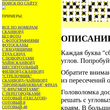
ПОИСК ПО САЙТУ
ПРИМЕРЫ:
ВСЕ ПО НОМЕРАМ
СКАНВОРД
ОПИСАНИ
БЕЗ ФОТО
С ФОТОГРАФИЯМИ
ФОТОСКАНЫ
С ВХОДЯЩИМИ
Каждая буква "сб
ТУДА-СЮДА
С ПОВОРОТАМИ
углов. Попробуйт
ЧАЙНСКАНВОРД
ШЕСТИУГОЛЬНЫЙ
Обратите вниман
ФИЛВОРД-СКАНВОРД
"СТРЕЛОЧНИК"
из пересечений 
СКАНВОРД+ЧАЙНВОРД
"ПРОНИЗЫВАЮЩАЯ" ФРАЗА
"С ФРАГМЕНТАМИ"
Головоломка дос
С ПЕРЕГОРОДКАМИ
СОТОВЫЙ (ГЕКСАГОН)
решать с угловы
СОТОВЫЙ-8
краям. В больши
СОТОВЫЙ-48