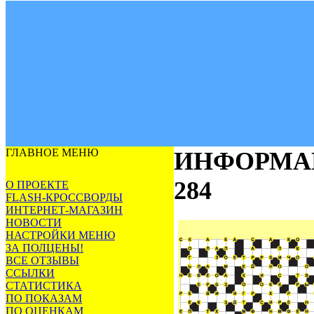
ГЛАВНОЕ МЕНЮ
ИНФОРМА
284
О ПРОЕКТЕ
FLASH-КРОССВОРДЫ
ИНТЕРНЕТ-МАГАЗИН
НОВОСТИ
НАСТРОЙКИ МЕНЮ
ЗА ПОЛЦЕНЫ!
ВСЕ ОТЗЫВЫ
ССЫЛКИ
СТАТИСТИКА
ПО ПОКАЗАМ
ПО ОЦЕНКАМ