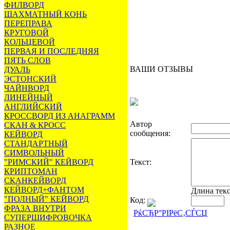
ФИЛВОРД
ШАХМАТНЫЙ КОНЬ
ПЕРЕПРАВА
КРУГОВОЙ
КОЛЬЦЕВОЙ
ПЕРВАЯ И ПОСЛЕДНЯЯ
ПЯТЬ СЛОВ
ВАШИ ОТЗЫВЫ
ДУАЛЬ
ЭСТОНСКИЙ
ЧАЙНВОРД
ЛИНЕЙНЫЙ
АНГЛИЙСКИЙ
КРОССВОРД ИЗ АНАГРАММ
Автор
СКАН & КРОСС
сообщения:
КЕЙВОРД
СТАНДАРТНЫЙ
СИМВОЛЬНЫЙ
"РИМСКИЙ" КЕЙВОРД
Текст:
КРИПТОМАН
СКАНКЕЙВОРД
КЕЙВОРД+ФАНТОМ
Длина тек
"ПОЛНЫЙ" КЕЙВОРД
Код:
ФРАЗА ВНУТРИ
РќСЂР°РІРёС‚СЃСЏ
СУПЕРШИФРОВОЧКА
РАЗНОЕ