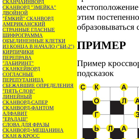
СКАНЧАЙНВОРД
местоположение 
СКАНВОРД "ЗМЕЙКА"
ДВОЙНОЙ
этим постепенно
"ЁМКИЙ" СКАНВОРД
АМЕРИКАНСКИЙ
образовываться с
СТРАННЫЕ ГЛАСНЫЕ
ШИФРОГРАММА
ОБЪЕДИНЕННЫЕ КЛЕТКИ
ПРИМЕР
ИЗ КОНЦА В НАЧАЛО ("БИ-2")
КИРПИЧИКИ
ПЕРЕПРАВА
Пример кроссво
"ЛАБИРИНТ"
СКАНКЕЙВОРД
подсказок
СОГЛАСНЫЕ
ПЕРЕПУТАНИЦА
СБЕЖАВШИЕ ОПРЕДЕЛЕНИЯ
"ПЯТЬ СЛОВ"
ЛИНЕЙНЫЙ
СКАНВОРД-САПЕР
СКАНВОРД-ФАНТОМ
АЛФАВИТ
"ЕРАЛАШ"
СЛОВА ДЛЯ ФРАЗЫ
СКАНВОРД+МЕШАНИНА
СКАН & КРОСС