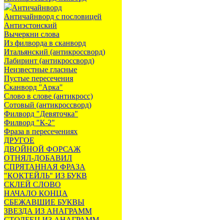
Античайнворд
Античайнворд с пословицей
Антиэстонский
Вычеркни слова
Из филворда в сканворд
Итальянский (антикроссворд)
Лабиринт (антикроссворд)
Неизвестные гласные
Пустые пересечения
Сканворд "Арка"
Слово в слове (антикросс)
Сотовый (антикроссворд)
Филворд "Девяточка"
Филворд "К-2"
Фраза в пересечениях
ДРУГОЕ
ДВОЙНОЙ ФОРСАЖ
ОТНЯЛ-ДОБАВИЛ
СПРЯТАННАЯ ФРАЗА
"КОКТЕЙЛЬ" ИЗ БУКВ
СКЛЕЙ СЛОВО
НАЧАЛО КОНЦА
СБЕЖАВШИЕ БУКВЫ
ЗВЕЗДА ИЗ АНАГРАММ
СТОЛБЕЦ ИЗ АНАГРАММ