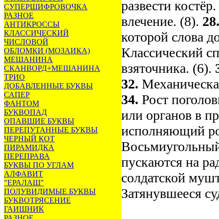
развести костёр. 
СУПЕРШИФРОВОЧКА
РАЗНОЕ
влечение. (8).
28
АНТИКРОССЫ
КЛАССИЧЕСКИЙ
которой слова д
ЧИСЛОВОЙ
Классический с
ОБЛОМКИ (МОЗАИКА)
МЕШАНИНА
взяточника. (6).
СКАНВОРД+МЕШАНИНА
ТРИО
32.
Механическая
ДОБАВЛЕННЫЕ БУКВЫ
САПЕР
34.
Рост поголовь
ФАНТОМ
или органов в пр
БУКВОПАД
ОПАВШИЕ БУКВЫ
исполняющий рол
ПЕРЕПУТАННЫЕ БУКВЫ
ЧЕРНЫЙ КОТ
Восьмиугольный
ПИРАМИДКА
ПЕРЕПРАВА
пускаются на рад
БУКВЫ ПО УГЛАМ
АЛФАВИТ
солдатской мушт
"ЕРАЛАШ"
Затянувшееся суд
ПОЛУВИДИМЫЕ БУКВЫ
БУКВОТРЯСЕНИЕ
ГАИШНИК
РАЗНОЕ