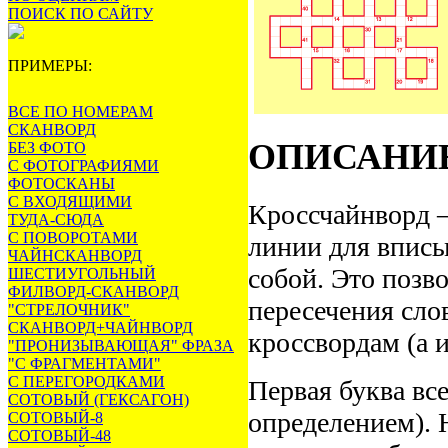
ПОИСК ПО САЙТУ
ПРИМЕРЫ:
ВСЕ ПО НОМЕРАМ
СКАНВОРД
ОПИСАНИ
БЕЗ ФОТО
С ФОТОГРАФИЯМИ
ФОТОСКАНЫ
С ВХОДЯЩИМИ
Кроссчайнворд –
ТУДА-СЮДА
С ПОВОРОТАМИ
линии для вписы
ЧАЙНСКАНВОРД
собой. Это позв
ШЕСТИУГОЛЬНЫЙ
ФИЛВОРД-СКАНВОРД
пересечения слов
"СТРЕЛОЧНИК"
СКАНВОРД+ЧАЙНВОРД
кроссвордам (а 
"ПРОНИЗЫВАЮЩАЯ" ФРАЗА
"С ФРАГМЕНТАМИ"
С ПЕРЕГОРОДКАМИ
Первая буква вс
СОТОВЫЙ (ГЕКСАГОН)
определением). 
СОТОВЫЙ-8
СОТОВЫЙ-48