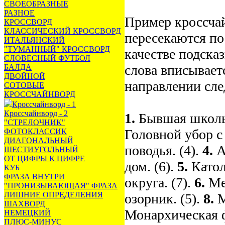
СВОЕОБРАЗНЫЕ
РАЗНОЕ
Пример кроссчай
КРОССВОРД
КЛАССИЧЕСКИЙ КРОССВОРД
пересекаются по
ИТАЛЬЯНСКИЙ
"ТУМАННЫЙ" КРОССВОРД
качестве подска
СЛОВЕСНЫЙ ФУТБОЛ
слова вписываетс
БАЛДА
ДВОЙНОЙ
направлении сл
СОТОВЫЕ
КРОССЧАЙНВОРД
Кроссчайнворд - 1
Кроссчайнворд - 2
1.
Бывшая школьн
"СТРЕЛОЧНИК"
Головной убор с
ФОТОКЛАССИК
ДИАГОНАЛЬНЫЙ
поводья. (4).
4.
А
ШЕСТИУГОЛЬНЫЙ
ОТ ЦИФРЫ К ЦИФРЕ
дом. (6).
5.
Катол
КУБ
ФРАЗА ВНУТРИ
округа. (7).
6.
Ме
"ПРОНИЗЫВАЮЩАЯ" ФРАЗА
ЛИШНИЕ ОПРЕДЕЛЕНИЯ
озорник. (5).
8.
М
ШАХВОРД
Монархическая ф
НЕМЕЦКИЙ
ПЛЮС-МИНУС