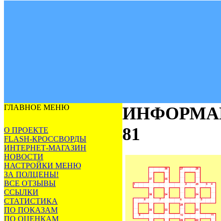
ГЛАВНОЕ МЕНЮ
ИНФОРМА
81
О ПРОЕКТЕ
FLASH-КРОССВОРДЫ
ИНТЕРНЕТ-МАГАЗИН
НОВОСТИ
НАСТРОЙКИ МЕНЮ
ЗА ПОЛЦЕНЫ!
ВСЕ ОТЗЫВЫ
ССЫЛКИ
СТАТИСТИКА
ПО ПОКАЗАМ
ПО ОЦЕНКАМ