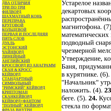
Устарелое назван
ДВА ОТЛИЧИЯ
ТРИ ПО ТРИ
декартовых коор
ФИЛВОРД
ШАХМАТНЫЙ КОНЬ
распространённы
ПЕРЕПРАВА
магнитофона. (7
КРУГОВОЙ
КОЛЬЦЕВОЙ
математических 
ПЕРВАЯ И ПОСЛЕДНЯЯ
ПЯТЬ СЛОВ
подводный снаря
ДУАЛЬ
ЭСТОНСКИЙ
чрезмерной мело
ЧАЙНВОРД
ЛИНЕЙНЫЙ
Утверждение, ко
АНГЛИЙСКИЙ
Баня, придуманн
КРОССВОРД ИЗ АНАГРАММ
СКАН & КРОСС
в курятнике. (6)
КЕЙВОРД
СТАНДАРТНЫЙ
"Начальник" утра
СИМВОЛЬНЫЙ
"РИМСКИЙ" КЕЙВОРД
наложить. (4).
2
КРИПТОМАН
беге. (5).
24.
Кусо
СКАНКЕЙВОРД
КЕЙВОРД+ФАНТОМ
стекла по формат
"ПОЛНЫЙ" КЕЙВОРД
ФРАЗА ВНУТРИ