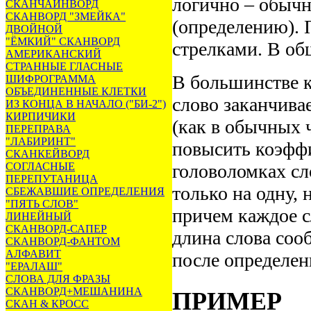
логично – обыч
СКАНЧАЙНВОРД
СКАНВОРД "ЗМЕЙКА"
(определению). 
ДВОЙНОЙ
"ЁМКИЙ" СКАНВОРД
стрелками. В об
АМЕРИКАНСКИЙ
СТРАННЫЕ ГЛАСНЫЕ
В большинстве к
ШИФРОГРАММА
ОБЪЕДИНЕННЫЕ КЛЕТКИ
слово заканчива
ИЗ КОНЦА В НАЧАЛО ("БИ-2")
КИРПИЧИКИ
(как в обычных 
ПЕРЕПРАВА
"ЛАБИРИНТ"
повысить коэффи
СКАНКЕЙВОРД
СОГЛАСНЫЕ
головоломках сл
ПЕРЕПУТАНИЦА
только на одну, 
СБЕЖАВШИЕ ОПРЕДЕЛЕНИЯ
"ПЯТЬ СЛОВ"
причем каждое с
ЛИНЕЙНЫЙ
СКАНВОРД-САПЕР
длина слова соо
СКАНВОРД-ФАНТОМ
АЛФАВИТ
после определен
"ЕРАЛАШ"
СЛОВА ДЛЯ ФРАЗЫ
СКАНВОРД+МЕШАНИНА
ПРИМЕР
СКАН & КРОСС