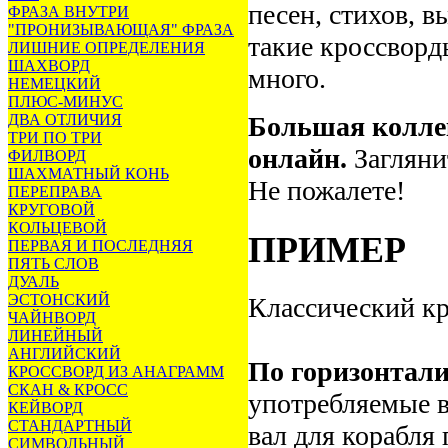
песен, стихов, в
ФРАЗА ВНУТРИ
"ПРОНИЗЫВАЮЩАЯ" ФРАЗА
такие кроссворд
ЛИШНИЕ ОПРЕДЕЛЕНИЯ
ШАХВОРД
много.
НЕМЕЦКИЙ
ПЛЮС-МИНУС
ДВА ОТЛИЧИЯ
Большая колле
ТРИ ПО ТРИ
онлайн.
Загляни
ФИЛВОРД
ШАХМАТНЫЙ КОНЬ
Не пожалете!
ПЕРЕПРАВА
КРУГОВОЙ
КОЛЬЦЕВОЙ
ПРИМЕР
ПЕРВАЯ И ПОСЛЕДНЯЯ
ПЯТЬ СЛОВ
ДУАЛЬ
ЭСТОНСКИЙ
Классический к
ЧАЙНВОРД
ЛИНЕЙНЫЙ
АНГЛИЙСКИЙ
По горизонтали
КРОССВОРД ИЗ АНАГРАММ
СКАН & КРОСС
употребляемые в
КЕЙВОРД
СТАНДАРТНЫЙ
вал для корабля
СИМВОЛЬНЫЙ