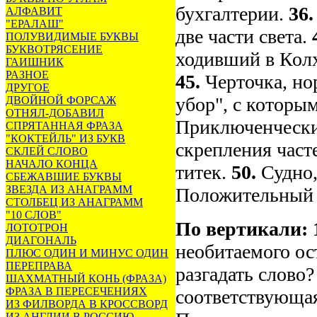
бухгалтерии.
36
АЛФАВИТ
"ЕРАЛАШ"
две части света.
ПОЛУВИДИМЫЕ БУКВЫ
БУКВОТРЯСЕНИЕ
ходивший в Кол
ГАИШНИК
РАЗНОЕ
45.
Черточка, н
ДРУГОЕ
убор", с которым
ДВОЙНОЙ ФОРСАЖ
ОТНЯЛ-ДОБАВИЛ
Приключенческ
СПРЯТАННАЯ ФРАЗА
"КОКТЕЙЛЬ" ИЗ БУКВ
скрепления час
СКЛЕЙ СЛОВО
НАЧАЛО КОНЦА
титек.
50.
Судно,
СБЕЖАВШИЕ БУКВЫ
ЗВЕЗДА ИЗ АНАГРАММ
Положительный р
СТОЛБЕЦ ИЗ АНАГРАММ
"10 СЛОВ"
По вертикали:
ЛОТОТРОН
ДИАГОНАЛЬ
необитаемого ос
ПЛЮС ОДИН И МИНУС ОДИН
ПЕРЕПРАВА
разгадать слово
ШАХМАТНЫЙ КОНЬ (ФРАЗА)
ФРАЗА В ПЕРЕСЕЧЕНИЯХ
соответствующая
ИЗ ФИЛВОРДА В КРОССВОРД
ИЗ АНГЛИИ В РОССИЮ