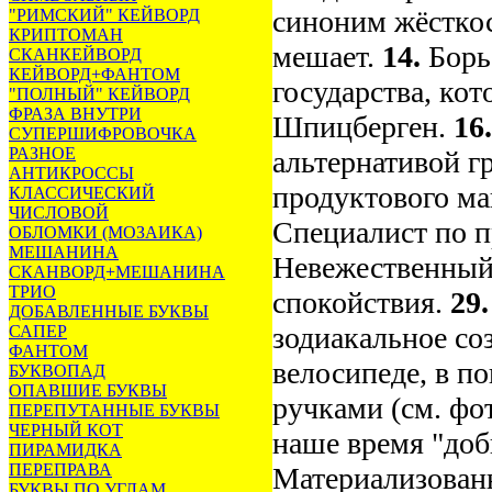
синоним жёстко
"РИМСКИЙ" КЕЙВОРД
КРИПТОМАН
мешает.
14.
Борь
СКАНКЕЙВОРД
КЕЙВОРД+ФАНТОМ
государства, ко
"ПОЛНЫЙ" КЕЙВОРД
ФРАЗА ВНУТРИ
Шпицберген.
16
СУПЕРШИФРОВОЧКА
РАЗНОЕ
альтернативой г
АНТИКРОССЫ
продуктового ма
КЛАССИЧЕСКИЙ
ЧИСЛОВОЙ
Специалист по 
ОБЛОМКИ (МОЗАИКА)
МЕШАНИНА
Невежественный
СКАНВОРД+МЕШАНИНА
ТРИО
спокойствия.
29
ДОБАВЛЕННЫЕ БУКВЫ
зодиакальное со
САПЕР
ФАНТОМ
велосипеде, в по
БУКВОПАД
ОПАВШИЕ БУКВЫ
ручками (см. фо
ПЕРЕПУТАННЫЕ БУКВЫ
ЧЕРНЫЙ КОТ
наше время "доб
ПИРАМИДКА
ПЕРЕПРАВА
Материализованн
БУКВЫ ПО УГЛАМ