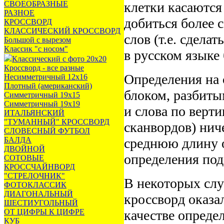
СВОЕОБРАЗНЫЕ
клетки касаются 
РАЗНОЕ
добиться более 
КРОССВОРД
КЛАССИЧЕСКИЙ КРОССВОРД
слов (т.е. сдела
Большой с вырезом
Классик "с носом"
в русском языке 
Классический с фото 20х20
Кроссворд - все разные
Определения на 
Несимметричный 12х16
Плотный (американский)
блоком, разбиты
Симметричный 19х15
Симметричный 19х19
и слова по верт
ИТАЛЬЯНСКИЙ
"ТУМАННЫЙ" КРОССВОРД
сканвордов) нич
СЛОВЕСНЫЙ ФУТБОЛ
БАЛДА
среднюю длину о
ДВОЙНОЙ
определения под
СОТОВЫЕ
КРОССЧАЙНВОРД
"СТРЕЛОЧНИК"
В некоторых слу
ФОТОКЛАССИК
ДИАГОНАЛЬНЫЙ
кроссворд оказа
ШЕСТИУГОЛЬНЫЙ
ОТ ЦИФРЫ К ЦИФРЕ
качестве опреде
КУБ