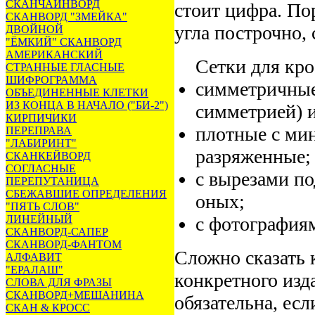
СКАНЧАЙНВОРД
стоит цифра. По
СКАНВОРД "ЗМЕЙКА"
угла построчно, 
ДВОЙНОЙ
"ЁМКИЙ" СКАНВОРД
АМЕРИКАНСКИЙ
Сетки для кр
СТРАННЫЕ ГЛАСНЫЕ
ШИФРОГРАММА
симметричные 
ОБЪЕДИНЕННЫЕ КЛЕТКИ
ИЗ КОНЦА В НАЧАЛО ("БИ-2")
симметрией) 
КИРПИЧИКИ
плотные с ми
ПЕРЕПРАВА
"ЛАБИРИНТ"
разряженные;
СКАНКЕЙВОРД
СОГЛАСНЫЕ
с вырезами по
ПЕРЕПУТАНИЦА
СБЕЖАВШИЕ ОПРЕДЕЛЕНИЯ
оных;
"ПЯТЬ СЛОВ"
ЛИНЕЙНЫЙ
с фотографиям
СКАНВОРД-САПЕР
СКАНВОРД-ФАНТОМ
Сложно сказать к
АЛФАВИТ
"ЕРАЛАШ"
конкретного изд
СЛОВА ДЛЯ ФРАЗЫ
СКАНВОРД+МЕШАНИНА
обязательна, есл
СКАН & КРОСС