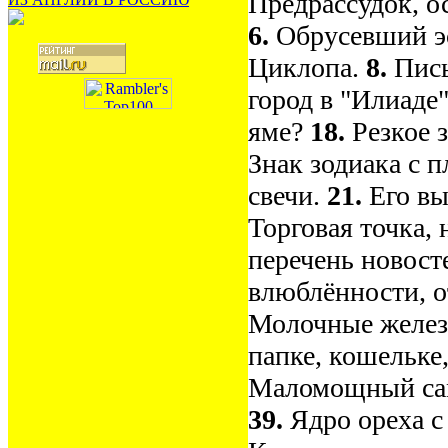
Предрассудок, о
6.
Обрусевший э
Циклопа.
8.
Пись
город в "Илиаде
яме?
18.
Резкое 
Знак зодиака с 
свечи.
21.
Его вы
Торговая точка, 
перечень новост
влюблённости, о
Молочные желез
папке, кошельке
Маломощный сам
39.
Ядро ореха с