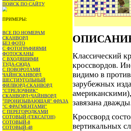
ПОИСК ПО САЙТУ
ПРИМЕРЫ:
ВСЕ ПО НОМЕРАМ
ОПИСАНИ
СКАНВОРД
БЕЗ ФОТО
С ФОТОГРАФИЯМИ
ФОТОСКАНЫ
Классический кр
С ВХОДЯЩИМИ
кроссвордов. Ин
ТУДА-СЮДА
С ПОВОРОТАМИ
видимо в против
ЧАЙНСКАНВОРД
ШЕСТИУГОЛЬНЫЙ
зарубежных изда
ФИЛВОРД-СКАНВОРД
"СТРЕЛОЧНИК"
американскими),
СКАНВОРД+ЧАЙНВОРД
завязана дважды
"ПРОНИЗЫВАЮЩАЯ" ФРАЗА
"С ФРАГМЕНТАМИ"
С ПЕРЕГОРОДКАМИ
Кроссворд состо
СОТОВЫЙ (ГЕКСАГОН)
СОТОВЫЙ-8
вертикальных сл
СОТОВЫЙ-48