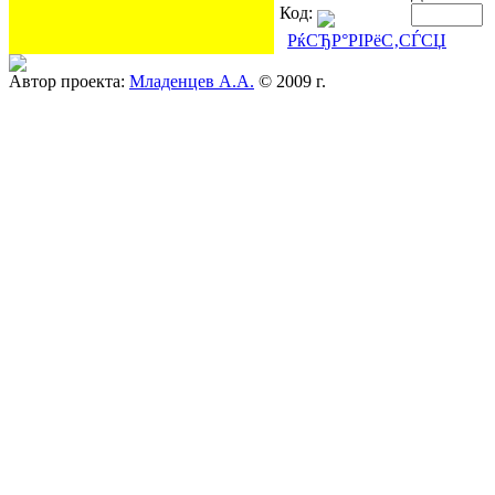
Код:
РќСЂР°РІРёС‚СЃСЏ
Автор проекта:
Младенцев А.А.
© 2009 г.