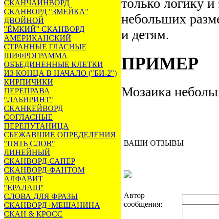
только логику и 
СКАНЧАЙНВОРД
СКАНВОРД "ЗМЕЙКА"
небольших разме
ДВОЙНОЙ
"ЁМКИЙ" СКАНВОРД
и детям.
АМЕРИКАНСКИЙ
СТРАННЫЕ ГЛАСНЫЕ
ШИФРОГРАММА
ПРИМЕР
ОБЪЕДИНЕННЫЕ КЛЕТКИ
ИЗ КОНЦА В НАЧАЛО ("БИ-2")
КИРПИЧИКИ
Мозаика небольш
ПЕРЕПРАВА
"ЛАБИРИНТ"
СКАНКЕЙВОРД
СОГЛАСНЫЕ
ПЕРЕПУТАНИЦА
СБЕЖАВШИЕ ОПРЕДЕЛЕНИЯ
ВАШИ ОТЗЫВЫ
"ПЯТЬ СЛОВ"
ЛИНЕЙНЫЙ
СКАНВОРД-САПЕР
СКАНВОРД-ФАНТОМ
АЛФАВИТ
"ЕРАЛАШ"
Автор
СЛОВА ДЛЯ ФРАЗЫ
сообщения:
СКАНВОРД+МЕШАНИНА
СКАН & КРОСС