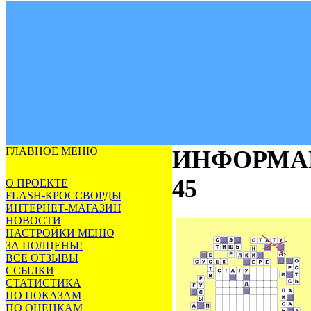
ГЛАВНОЕ МЕНЮ
ИНФОРМА
45
О ПРОЕКТЕ
FLASH-КРОССВОРДЫ
ИНТЕРНЕТ-МАГАЗИН
НОВОСТИ
НАСТРОЙКИ МЕНЮ
ЗА ПОЛЦЕНЫ!
ВСЕ ОТЗЫВЫ
ССЫЛКИ
СТАТИСТИКА
ПО ПОКАЗАМ
ПО ОЦЕНКАМ