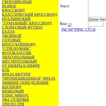
СВОЕОБРАЗНЫЕ
РАЗНОЕ
Текст:
КРОССВОРД
КЛАССИЧЕСКИЙ КРОССВОРД
ИТАЛЬЯНСКИЙ
Длина тек
"ТУМАННЫЙ" КРОССВОРД
Код:
СЛОВЕСНЫЙ ФУТБОЛ
РќСЂР°РІРёС‚СЃСЏ
БАЛДА
ДВОЙНОЙ
СОТОВЫЕ
КРОССЧАЙНВОРД
"СТРЕЛОЧНИК"
ФОТОКЛАССИК
ДИАГОНАЛЬНЫЙ
ШЕСТИУГОЛЬНЫЙ
ОТ ЦИФРЫ К ЦИФРЕ
КУБ
ФРАЗА ВНУТРИ
"ПРОНИЗЫВАЮЩАЯ" ФРАЗА
ЛИШНИЕ ОПРЕДЕЛЕНИЯ
ШАХВОРД
НЕМЕЦКИЙ
ПЛЮС-МИНУС
ДВА ОТЛИЧИЯ
ТРИ ПО ТРИ