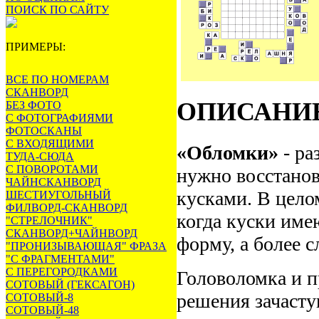
ПОИСК ПО САЙТУ
ПРИМЕРЫ:
ВСЕ ПО НОМЕРАМ
СКАНВОРД
ОПИСАНИ
БЕЗ ФОТО
С ФОТОГРАФИЯМИ
ФОТОСКАНЫ
С ВХОДЯЩИМИ
«Обломки»
- ра
ТУДА-СЮДА
С ПОВОРОТАМИ
нужно восстанов
ЧАЙНСКАНВОРД
кусками. В цело
ШЕСТИУГОЛЬНЫЙ
ФИЛВОРД-СКАНВОРД
когда куски име
"СТРЕЛОЧНИК"
СКАНВОРД+ЧАЙНВОРД
форму, а более 
"ПРОНИЗЫВАЮЩАЯ" ФРАЗА
"С ФРАГМЕНТАМИ"
С ПЕРЕГОРОДКАМИ
Головоломка и п
СОТОВЫЙ (ГЕКСАГОН)
решения зачасту
СОТОВЫЙ-8
СОТОВЫЙ-48