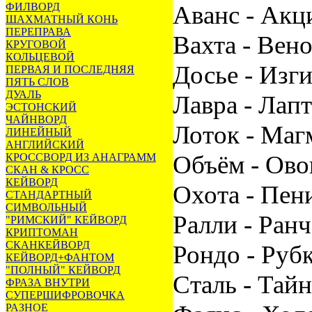
ФИЛВОРД
Аванс - Акци
ШАХМАТНЫЙ КОНЬ
ПЕРЕПРАВА
Вахта - Вено
КРУГОВОЙ
КОЛЬЦЕВОЙ
Досье - Изги
ПЕРВАЯ И ПОСЛЕДНЯЯ
ПЯТЬ СЛОВ
ДУАЛЬ
Лавра - Лапт
ЭСТОНСКИЙ
ЧАЙНВОРД
Лоток - Маг
ЛИНЕЙНЫЙ
АНГЛИЙСКИЙ
Объём - Ово
КРОССВОРД ИЗ АНАГРАММ
СКАН & КРОСС
КЕЙВОРД
Охота - Пени
СТАНДАРТНЫЙ
СИМВОЛЬНЫЙ
Ралли - Ранч
"РИМСКИЙ" КЕЙВОРД
КРИПТОМАН
СКАНКЕЙВОРД
Рондо - Рубк
КЕЙВОРД+ФАНТОМ
"ПОЛНЫЙ" КЕЙВОРД
Сталь - Тайн
ФРАЗА ВНУТРИ
СУПЕРШИФРОВОЧКА
РАЗНОЕ