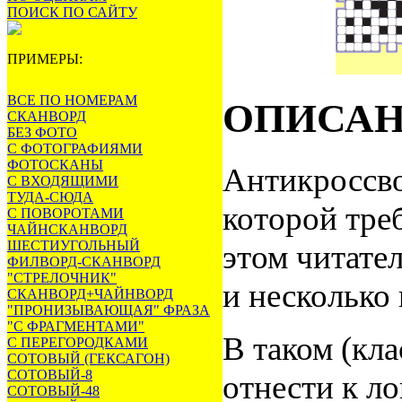
ПОИСК ПО САЙТУ
ПРИМЕРЫ:
ВСЕ ПО НОМЕРАМ
ОПИСА
СКАНВОРД
БЕЗ ФОТО
С ФОТОГРАФИЯМИ
ФОТОСКАНЫ
Антикроссво
С ВХОДЯЩИМИ
ТУДА-СЮДА
которой тре
С ПОВОРОТАМИ
ЧАЙНСКАНВОРД
ШЕСТИУГОЛЬНЫЙ
этом читате
ФИЛВОРД-СКАНВОРД
"СТРЕЛОЧНИК"
и несколько 
СКАНВОРД+ЧАЙНВОРД
"ПРОНИЗЫВАЮЩАЯ" ФРАЗА
"С ФРАГМЕНТАМИ"
В таком (кл
С ПЕРЕГОРОДКАМИ
СОТОВЫЙ (ГЕКСАГОН)
СОТОВЫЙ-8
отнести к л
СОТОВЫЙ-48