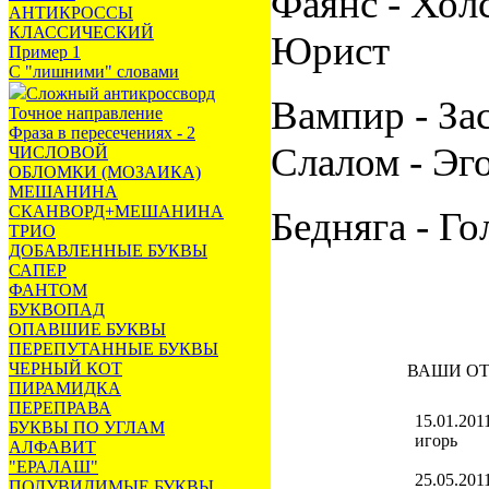
Фаянс - Хол
АНТИКРОССЫ
КЛАССИЧЕСКИЙ
Юрист
Пример 1
С "лишними" словами
Сложный антикроссворд
Вампир - Зас
Точное направление
Фраза в пересечениях - 2
Слалом - Эг
ЧИСЛОВОЙ
ОБЛОМКИ (МОЗАИКА)
МЕШАНИНА
СКАНВОРД+МЕШАНИНА
Бедняга - Го
ТРИО
ДОБАВЛЕННЫЕ БУКВЫ
САПЕР
ФАНТОМ
БУКВОПАД
ОПАВШИЕ БУКВЫ
ПЕРЕПУТАННЫЕ БУКВЫ
ЧЕРНЫЙ КОТ
ВАШИ О
ПИРАМИДКА
ПЕРЕПРАВА
15.01.201
БУКВЫ ПО УГЛАМ
игорь
АЛФАВИТ
"ЕРАЛАШ"
25.05.201
ПОЛУВИДИМЫЕ БУКВЫ