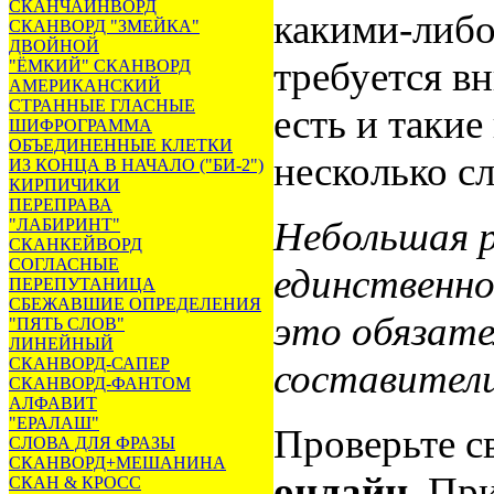
СКАНЧАЙНВОРД
какими-либо
СКАНВОРД "ЗМЕЙКА"
ДВОЙНОЙ
требуется в
"ЁМКИЙ" СКАНВОРД
АМЕРИКАНСКИЙ
СТРАННЫЕ ГЛАСНЫЕ
есть и такие
ШИФРОГРАММА
ОБЪЕДИНЕННЫЕ КЛЕТКИ
несколько с
ИЗ КОНЦА В НАЧАЛО ("БИ-2")
КИРПИЧИКИ
ПЕРЕПРАВА
Небольшая р
"ЛАБИРИНТ"
СКАНКЕЙВОРД
СОГЛАСНЫЕ
единственно
ПЕРЕПУТАНИЦА
СБЕЖАВШИЕ ОПРЕДЕЛЕНИЯ
это обязате
"ПЯТЬ СЛОВ"
ЛИНЕЙНЫЙ
СКАНВОРД-САПЕР
составител
СКАНВОРД-ФАНТОМ
АЛФАВИТ
"ЕРАЛАШ"
Проверьте с
СЛОВА ДЛЯ ФРАЗЫ
СКАНВОРД+МЕШАНИНА
онлайн.
При
СКАН & КРОСС