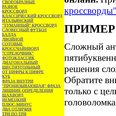
СВОЕОБРАЗНЫЕ
РАЗНОЕ
кроссворды
КРОССВОРД
КЛАССИЧЕСКИЙ КРОССВОРД
ИТАЛЬЯНСКИЙ
ПРИМЕР
"ТУМАННЫЙ" КРОССВОРД
СЛОВЕСНЫЙ ФУТБОЛ
БАЛДА
ДВОЙНОЙ
Сложный ант
СОТОВЫЕ
КРОССЧАЙНВОРД
"СТРЕЛОЧНИК"
пятибуквенн
ФОТОКЛАССИК
ДИАГОНАЛЬНЫЙ
решения сло
ШЕСТИУГОЛЬНЫЙ
ОТ ЦИФРЫ К ЦИФРЕ
КУБ
Обратите вн
ФРАЗА ВНУТРИ
"ПРОНИЗЫВАЮЩАЯ" ФРАЗА
только с цел
ЛИШНИЕ ОПРЕДЕЛЕНИЯ
ШАХВОРД
головоломка
НЕМЕЦКИЙ
ПЛЮС-МИНУС
ДВА ОТЛИЧИЯ
ТРИ ПО ТРИ