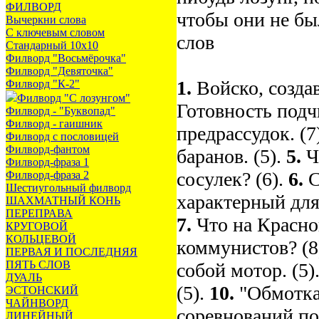
ФИЛВОРД
чтобы они не бы
Вычеркни слова
С ключевым словом
слов
Стандарный 10х10
Филворд "Восьмёрочка"
Филворд "Девяточка"
1.
Войско, созда
Филворд "К-2"
Филворд "С лозунгом"
Готовность подч
Филворд - "Буквопад"
Филворд - гаишник
предрассудок. (7
Филворд с пословицей
Филворд-фантом
баранов. (5).
5.
Ч
Филворд-фраза 1
сосулек? (6).
6.
С
Филворд-фраза 2
Шестиугольный филворд
характерный для
ШАХМАТНЫЙ КОНЬ
ПЕРЕПРАВА
7.
Что на Красно
КРУГОВОЙ
КОЛЬЦЕВОЙ
коммунистов? (8
ПЕРВАЯ И ПОСЛЕДНЯЯ
ПЯТЬ СЛОВ
собой мотор. (5)
ДУАЛЬ
(5).
10.
"Обмотка
ЭСТОНСКИЙ
ЧАЙНВОРД
соревнований по
ЛИНЕЙНЫЙ