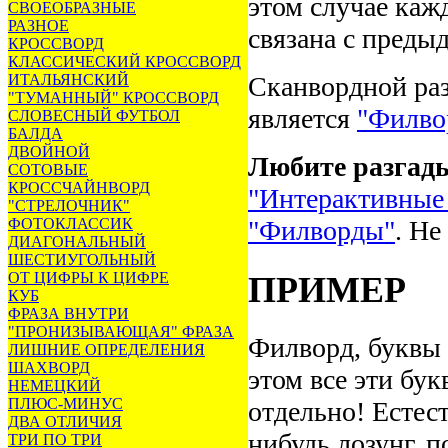
этом случае каж
СВОЕОБРАЗНЫЕ
РАЗНОЕ
связана с преды
КРОССВОРД
КЛАССИЧЕСКИЙ КРОССВОРД
ИТАЛЬЯНСКИЙ
Сканвордной ра
"ТУМАННЫЙ" КРОССВОРД
является
"Филво
СЛОВЕСНЫЙ ФУТБОЛ
БАЛДА
ДВОЙНОЙ
Любите разгад
СОТОВЫЕ
КРОССЧАЙНВОРД
"Интерактивные
"СТРЕЛОЧНИК"
ФОТОКЛАССИК
"Филворды"
. Не
ДИАГОНАЛЬНЫЙ
ШЕСТИУГОЛЬНЫЙ
ОТ ЦИФРЫ К ЦИФРЕ
ПРИМЕР
КУБ
ФРАЗА ВНУТРИ
"ПРОНИЗЫВАЮЩАЯ" ФРАЗА
Филворд, буквы 
ЛИШНИЕ ОПРЕДЕЛЕНИЯ
ШАХВОРД
этом все эти бук
НЕМЕЦКИЙ
ПЛЮС-МИНУС
отдельно! Естес
ДВА ОТЛИЧИЯ
нибудь лозунг, п
ТРИ ПО ТРИ