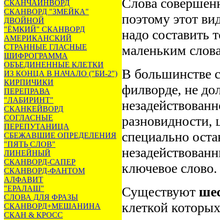
Слова совершенн
СКАНЧАЙНВОРД
СКАНВОРД "ЗМЕЙКА"
поэтому этот ви
ДВОЙНОЙ
"ЁМКИЙ" СКАНВОРД
надо составить 
АМЕРИКАНСКИЙ
СТРАННЫЕ ГЛАСНЫЕ
маленьким слов
ШИФРОГРАММА
ОБЪЕДИНЕННЫЕ КЛЕТКИ
В большинстве с
ИЗ КОНЦА В НАЧАЛО ("БИ-2")
КИРПИЧИКИ
филворде, не до
ПЕРЕПРАВА
"ЛАБИРИНТ"
незадействованн
СКАНКЕЙВОРД
СОГЛАСНЫЕ
разновидности, 
ПЕРЕПУТАНИЦА
специально оста
СБЕЖАВШИЕ ОПРЕДЕЛЕНИЯ
"ПЯТЬ СЛОВ"
незадействованн
ЛИНЕЙНЫЙ
СКАНВОРД-САПЕР
ключевое слово.
СКАНВОРД-ФАНТОМ
АЛФАВИТ
"ЕРАЛАШ"
Существуют
ше
СЛОВА ДЛЯ ФРАЗЫ
клеткой которых
СКАНВОРД+МЕШАНИНА
СКАН & КРОСС