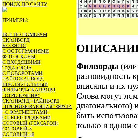
ПОИСК ПО САЙТУ
ПРИМЕРЫ:
ВСЕ ПО НОМЕРАМ
СКАНВОРД
ОПИСАНИ
БЕЗ ФОТО
С ФОТОГРАФИЯМИ
ФОТОСКАНЫ
С ВХОДЯЩИМИ
Филворды
(ил
ТУДА-СЮДА
С ПОВОРОТАМИ
разновидность к
ЧАЙНСКАНВОРД
вписаны и их ну
ШЕСТИУГОЛЬНЫЙ
ФИЛВОРД-СКАНВОРД
Слова могут лом
"СТРЕЛОЧНИК"
СКАНВОРД+ЧАЙНВОРД
диагонального) 
"ПРОНИЗЫВАЮЩАЯ" ФРАЗА
"С ФРАГМЕНТАМИ"
быть использова
С ПЕРЕГОРОДКАМИ
СОТОВЫЙ (ГЕКСАГОН)
только в одном с
СОТОВЫЙ-8
СОТОВЫЙ-48