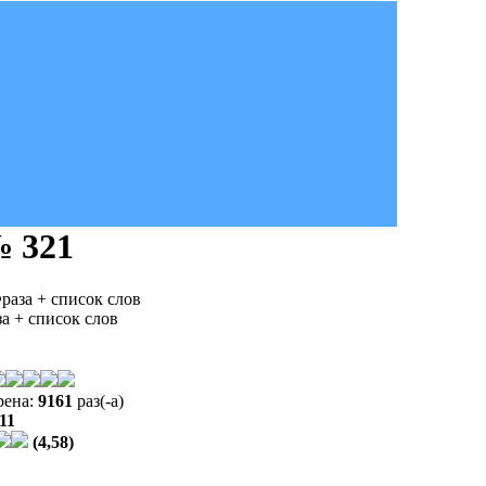
 321
за + список слов
+ список слов
рена:
9161
раз(-а)
11
(4,58)