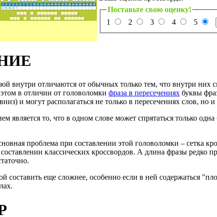
Поставьте свою оценку!
1
2
3
4
5
НИЕ
зой внутри отличаются от обычных только тем, что внутри них 
и этом в отличии от головоломки
фраза в пересечениях
буквы фраз
вниз) и могут располагаться не только в пересечениях слов, но и
м является то, что в одном слове может спрятаться только одна
сновная проблема при составлении этой головоломки – сетка кро
 составлении классических кроссвордов. А длина фразы редко пр
статочно.
й составить еще сложнее, особенно если в ней содержаться "плох
лах.
Р