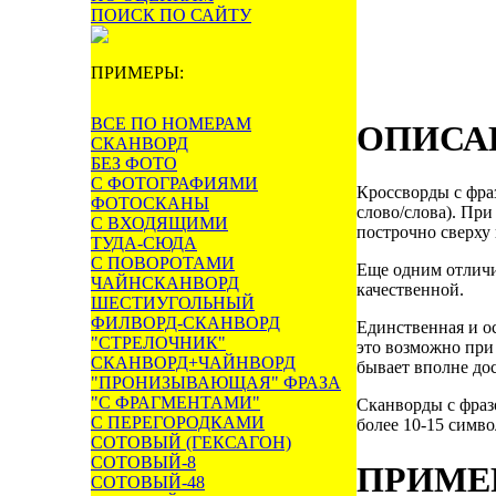
ПОИСК ПО САЙТУ
ПРИМЕРЫ:
ВСЕ ПО НОМЕРАМ
ОПИСА
СКАНВОРД
БЕЗ ФОТО
С ФОТОГРАФИЯМИ
Кроссворды с фра
ФОТОСКАНЫ
слово/слова). Пр
С ВХОДЯЩИМИ
построчно сверху 
ТУДА-СЮДА
С ПОВОРОТАМИ
Еще одним отличие
ЧАЙНСКАНВОРД
качественной.
ШЕСТИУГОЛЬНЫЙ
ФИЛВОРД-СКАНВОРД
Единственная и о
"СТРЕЛОЧНИК"
это возможно при
СКАНВОРД+ЧАЙНВОРД
бывает вполне до
"ПРОНИЗЫВАЮЩАЯ" ФРАЗА
"С ФРАГМЕНТАМИ"
Сканворды с фразо
С ПЕРЕГОРОДКАМИ
более 10-15 симво
СОТОВЫЙ (ГЕКСАГОН)
СОТОВЫЙ-8
ПРИМЕ
СОТОВЫЙ-48