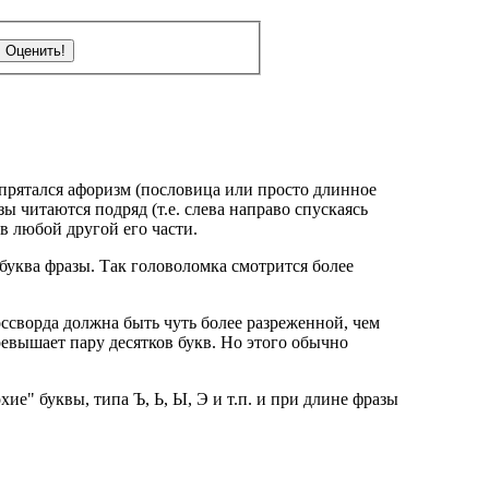
спрятался афоризм (пословица или просто длинное
ы читаются подряд (т.е. слева направо спускаясь
 в любой другой его части.
 буква фразы. Так головоломка смотрится более
ссворда должна быть чуть более разреженной, чем
евышает пару десятков букв. Но этого обычно
ие" буквы, типа Ъ, Ь, Ы, Э и т.п. и при длине фразы