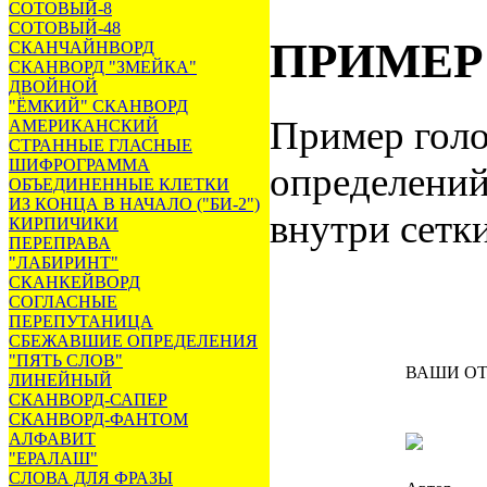
СОТОВЫЙ-8
СОТОВЫЙ-48
ПРИМЕР
СКАНЧАЙНВОРД
СКАНВОРД "ЗМЕЙКА"
ДВОЙНОЙ
"ЁМКИЙ" СКАНВОРД
Пример голо
АМЕРИКАНСКИЙ
СТРАННЫЕ ГЛАСНЫЕ
ШИФРОГРАММА
определений
ОБЪЕДИНЕННЫЕ КЛЕТКИ
ИЗ КОНЦА В НАЧАЛО ("БИ-2")
внутри сетк
КИРПИЧИКИ
ПЕРЕПРАВА
"ЛАБИРИНТ"
СКАНКЕЙВОРД
СОГЛАСНЫЕ
ПЕРЕПУТАНИЦА
СБЕЖАВШИЕ ОПРЕДЕЛЕНИЯ
"ПЯТЬ СЛОВ"
ВАШИ О
ЛИНЕЙНЫЙ
СКАНВОРД-САПЕР
СКАНВОРД-ФАНТОМ
АЛФАВИТ
"ЕРАЛАШ"
СЛОВА ДЛЯ ФРАЗЫ