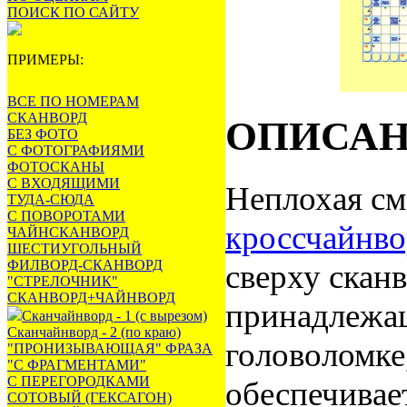
ПОИСК ПО САЙТУ
ПРИМЕРЫ:
ВСЕ ПО НОМЕРАМ
СКАНВОРД
ОПИСА
БЕЗ ФОТО
С ФОТОГРАФИЯМИ
ФОТОСКАНЫ
С ВХОДЯЩИМИ
Неплохая см
ТУДА-СЮДА
С ПОВОРОТАМИ
кроссчайнво
ЧАЙНСКАНВОРД
ШЕСТИУГОЛЬНЫЙ
ФИЛВОРД-СКАНВОРД
сверху сканв
"СТРЕЛОЧНИК"
СКАНВОРД+ЧАЙНВОРД
принадлежащ
Сканчайнворд - 1 (с вырезом)
Сканчайнворд - 2 (по краю)
головоломке
"ПРОНИЗЫВАЮЩАЯ" ФРАЗА
"С ФРАГМЕНТАМИ"
С ПЕРЕГОРОДКАМИ
обеспечивает
СОТОВЫЙ (ГЕКСАГОН)