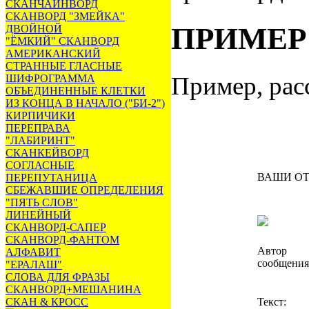
СКАНЧАЙНВОРД
СКАНВОРД "ЗМЕЙКА"
ПРИМЕР
ДВОЙНОЙ
"ЁМКИЙ" СКАНВОРД
АМЕРИКАНСКИЙ
СТРАННЫЕ ГЛАСНЫЕ
Пример, рас
ШИФРОГРАММА
ОБЪЕДИНЕННЫЕ КЛЕТКИ
ИЗ КОНЦА В НАЧАЛО ("БИ-2")
КИРПИЧИКИ
ПЕРЕПРАВА
"ЛАБИРИНТ"
СКАНКЕЙВОРД
СОГЛАСНЫЕ
ВАШИ О
ПЕРЕПУТАНИЦА
СБЕЖАВШИЕ ОПРЕДЕЛЕНИЯ
"ПЯТЬ СЛОВ"
ЛИНЕЙНЫЙ
СКАНВОРД-САПЕР
СКАНВОРД-ФАНТОМ
Автор
АЛФАВИТ
сообщения
"ЕРАЛАШ"
СЛОВА ДЛЯ ФРАЗЫ
СКАНВОРД+МЕШАНИНА
СКАН & КРОСС
Текст: