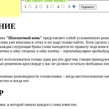
Поставьте свою оценку!
1
2
3
4
5
НИЕ
омка
"Шахматный конь"
представляет собой усложненную разн
слова уже вписаны в сетку и их надо только найти. Хотя сделать 
 каждая следующая буква слова находится по правилу хода коня в
клетки в одну сторону и одну клетку – перпендикулярно предыду
ет использоваться только один раз (по другому говоря принадле
тью решенном кроссворде у вас не должно остаться свободных (н
сновные разновидности головоломки – когда местоположение на
естно и когда нет.
Р
ки, в которой начало каждого слова известно