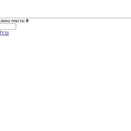
лина текста:
0
СЃСЏ