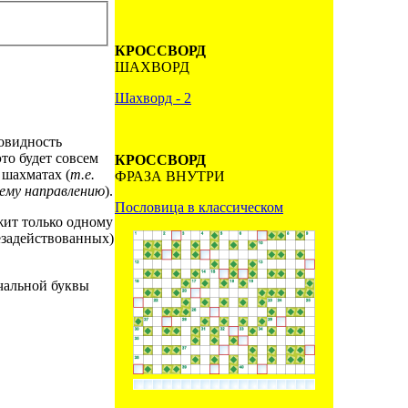
КРОССВОРД
ШАХВОРД
Шахворд - 2
овидность
это будет совсем
КРОССВОРД
 шахматах (
т.е.
ФРАЗА ВНУТРИ
щему направлению
).
Пословица в классическом
жит только одному
езадействованных)
чальной буквы