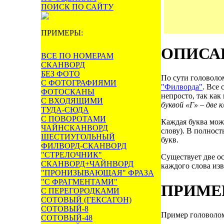
ПОИСК ПО САЙТУ
ПРИМЕРЫ:
ОПИСА
ВСЕ ПО НОМЕРАМ
СКАНВОРД
БЕЗ ФОТО
По сути головол
С ФОТОГРАФИЯМИ
"Филворда"
. Все 
ФОТОСКАНЫ
непросто, так как
С ВХОДЯЩИМИ
буквой «Г» – две 
ТУДА-СЮДА
С ПОВОРОТАМИ
Каждая буква мож
ЧАЙНСКАНВОРД
слову). В полнос
ШЕСТИУГОЛЬНЫЙ
букв.
ФИЛВОРД-СКАНВОРД
"СТРЕЛОЧНИК"
Существует две о
СКАНВОРД+ЧАЙНВОРД
каждого слова изв
"ПРОНИЗЫВАЮЩАЯ" ФРАЗА
"С ФРАГМЕНТАМИ"
ПРИМЕ
С ПЕРЕГОРОДКАМИ
СОТОВЫЙ (ГЕКСАГОН)
СОТОВЫЙ-8
Пример головолом
СОТОВЫЙ-48