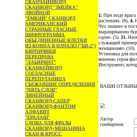
СКАНЧАЙНВОРД
СКАНВОРД "ЗМЕЙКА"
ДВОЙНОЙ
1.
При виде врага 
"ЁМКИЙ" СКАНВОРД
растениях. (8).
4.
АМЕРИКАНСКИЙ
Что лишнее в пост
СТРАННЫЕ ГЛАСНЫЕ
выращиванию бура
ШИФРОГРАММА
сцене. (5).
11.
Необ
ОБЪЕДИНЕННЫЕ КЛЕТКИ
служащий примеро
ИЗ КОНЦА В НАЧАЛО ("БИ-2")
женщинами. (10).
КИРПИЧИКИ
Установка для по
ПЕРЕПРАВА
мнению героя фил
"ЛАБИРИНТ"
Инструмент, котор
СКАНКЕЙВОРД
СОГЛАСНЫЕ
ПЕРЕПУТАНИЦА
СБЕЖАВШИЕ ОПРЕДЕЛЕНИЯ
ВАШИ ОТЗЫВ
"ПЯТЬ СЛОВ"
ЛИНЕЙНЫЙ
СКАНВОРД-САПЕР
СКАНВОРД-ФАНТОМ
АЛФАВИТ
"ЕРАЛАШ"
Автор
СЛОВА ДЛЯ ФРАЗЫ
сообщения:
СКАНВОРД+МЕШАНИНА
СКАН & КРОСС