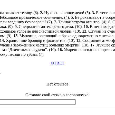
натягивает тетиву. (6).
2.
Ну очень личное дело! (5).
3.
Естественн
Небольшое прозаическое сочинение. (4).
5.
Её доказывают в ссоре 
ели всаднику без головы? (7).
7.
Тайная встреча агентов. (4).
8.
С
ка. (9).
9.
Специалист аптекарского дела. (10).
10.
В него входит
ходимое условие для счастливой любви. (10).
12.
Случай из суд
м. (9).
13.
Мужчина, состоящий в браке одновременно с нескол
14.
Хранилище брошюр и фолиантов. (10).
15.
Состояние атмосфе
лучения заряженных частиц больших энергий. (10).
17.
Лучшее ор
ьма "Джентльмены удачи". (10).
18.
Уваренное ягодное пюре с са
ому гвозди по зубам. (7).
ОТВЕТ
Ы
Нет отзывов
Оставьте свой отзыв о головоломке!