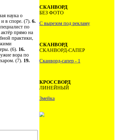
СКАНВОРД
БЕЗ ФОТО
ая наука о
и в споре. (7).
6.
С вырезом под рекламу
пециалист по
 актёр прямо на
ебной практики,
ькими
СКАНВОРД
ры. (6).
16.
СКАНВОРД-САПЕР
ужие вора по
харом. (7).
19.
Сканворд-сапер - 1
КРОССВОРД
ЛИНЕЙНЫЙ
Змейка