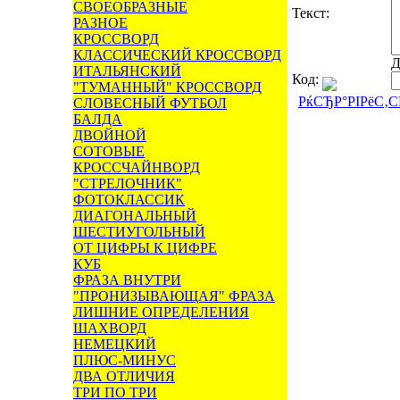
СВОЕОБРАЗНЫЕ
Текст:
РАЗНОЕ
КРОССВОРД
КЛАССИЧЕСКИЙ КРОССВОРД
Д
ИТАЛЬЯНСКИЙ
Код:
"ТУМАННЫЙ" КРОССВОРД
РќСЂР°РІРёС‚
СЛОВЕСНЫЙ ФУТБОЛ
БАЛДА
ДВОЙНОЙ
СОТОВЫЕ
КРОССЧАЙНВОРД
"СТРЕЛОЧНИК"
ФОТОКЛАССИК
ДИАГОНАЛЬНЫЙ
ШЕСТИУГОЛЬНЫЙ
ОТ ЦИФРЫ К ЦИФРЕ
КУБ
ФРАЗА ВНУТРИ
"ПРОНИЗЫВАЮЩАЯ" ФРАЗА
ЛИШНИЕ ОПРЕДЕЛЕНИЯ
ШАХВОРД
НЕМЕЦКИЙ
ПЛЮС-МИНУС
ДВА ОТЛИЧИЯ
ТРИ ПО ТРИ