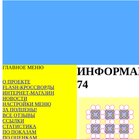
ГЛАВНОЕ МЕНЮ
ИНФОРМА
74
О ПРОЕКТЕ
FLASH-КРОССВОРДЫ
ИНТЕРНЕТ-МАГАЗИН
НОВОСТИ
НАСТРОЙКИ МЕНЮ
ЗА ПОЛЦЕНЫ!
ВСЕ ОТЗЫВЫ
ССЫЛКИ
СТАТИСТИКА
ПО ПОКАЗАМ
ПО ОЦЕНКАМ