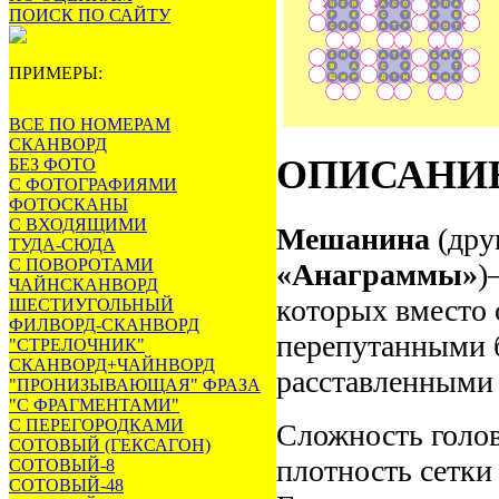
ПОИСК ПО САЙТУ
ПРИМЕРЫ:
ВСЕ ПО НОМЕРАМ
СКАНВОРД
ОПИСАНИ
БЕЗ ФОТО
С ФОТОГРАФИЯМИ
ФОТОСКАНЫ
С ВХОДЯЩИМИ
Мешанина
(дру
ТУДА-СЮДА
С ПОВОРОТАМИ
«Анаграммы»
)
ЧАЙНСКАНВОРД
которых вместо 
ШЕСТИУГОЛЬНЫЙ
ФИЛВОРД-СКАНВОРД
перепутанными б
"СТРЕЛОЧНИК"
СКАНВОРД+ЧАЙНВОРД
расставленными 
"ПРОНИЗЫВАЮЩАЯ" ФРАЗА
"С ФРАГМЕНТАМИ"
С ПЕРЕГОРОДКАМИ
Сложность голов
СОТОВЫЙ (ГЕКСАГОН)
плотность сетки
СОТОВЫЙ-8
СОТОВЫЙ-48