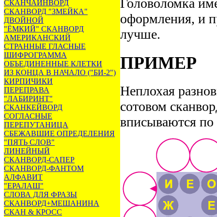
Головоломка име
СКАНЧАЙНВОРД
СКАНВОРД "ЗМЕЙКА"
оформления, и п
ДВОЙНОЙ
"ЁМКИЙ" СКАНВОРД
лучше.
АМЕРИКАНСКИЙ
СТРАННЫЕ ГЛАСНЫЕ
ШИФРОГРАММА
ПРИМЕР
ОБЪЕДИНЕННЫЕ КЛЕТКИ
ИЗ КОНЦА В НАЧАЛО ("БИ-2")
КИРПИЧИКИ
Неплохая разно
ПЕРЕПРАВА
"ЛАБИРИНТ"
сотовом сканвор
СКАНКЕЙВОРД
СОГЛАСНЫЕ
вписываются по 
ПЕРЕПУТАНИЦА
СБЕЖАВШИЕ ОПРЕДЕЛЕНИЯ
"ПЯТЬ СЛОВ"
ЛИНЕЙНЫЙ
СКАНВОРД-САПЕР
СКАНВОРД-ФАНТОМ
АЛФАВИТ
"ЕРАЛАШ"
СЛОВА ДЛЯ ФРАЗЫ
СКАНВОРД+МЕШАНИНА
СКАН & КРОСС