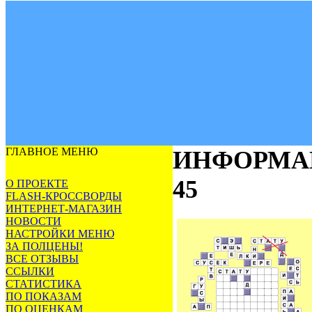
ГЛАВНОЕ МЕНЮ
ИНФОРМА
45
О ПРОЕКТЕ
FLASH-КРОССВОРДЫ
ИНТЕРНЕТ-МАГАЗИН
НОВОСТИ
НАСТРОЙКИ МЕНЮ
ЗА ПОЛЦЕНЫ!
ВСЕ ОТЗЫВЫ
ССЫЛКИ
СТАТИСТИКА
ПО ПОКАЗАМ
ПО ОЦЕНКАМ