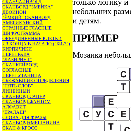
только логику и 
СКАНЧАЙНВОРД
СКАНВОРД "ЗМЕЙКА"
небольших разме
ДВОЙНОЙ
"ЁМКИЙ" СКАНВОРД
и детям.
АМЕРИКАНСКИЙ
СТРАННЫЕ ГЛАСНЫЕ
ШИФРОГРАММА
ПРИМЕР
ОБЪЕДИНЕННЫЕ КЛЕТКИ
ИЗ КОНЦА В НАЧАЛО ("БИ-2")
КИРПИЧИКИ
Мозаика небольш
ПЕРЕПРАВА
"ЛАБИРИНТ"
СКАНКЕЙВОРД
СОГЛАСНЫЕ
ПЕРЕПУТАНИЦА
СБЕЖАВШИЕ ОПРЕДЕЛЕНИЯ
"ПЯТЬ СЛОВ"
ЛИНЕЙНЫЙ
СКАНВОРД-САПЕР
СКАНВОРД-ФАНТОМ
АЛФАВИТ
"ЕРАЛАШ"
СЛОВА ДЛЯ ФРАЗЫ
СКАНВОРД+МЕШАНИНА
СКАН & КРОСС