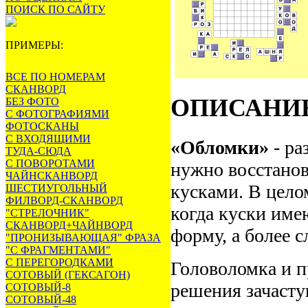
ПОИСК ПО САЙТУ
ПРИМЕРЫ:
ВСЕ ПО НОМЕРАМ
СКАНВОРД
ОПИСАНИ
БЕЗ ФОТО
С ФОТОГРАФИЯМИ
ФОТОСКАНЫ
С ВХОДЯЩИМИ
«Обломки»
- ра
ТУДА-СЮДА
С ПОВОРОТАМИ
нужно восстанов
ЧАЙНСКАНВОРД
кусками. В цело
ШЕСТИУГОЛЬНЫЙ
ФИЛВОРД-СКАНВОРД
когда куски име
"СТРЕЛОЧНИК"
СКАНВОРД+ЧАЙНВОРД
форму, а более 
"ПРОНИЗЫВАЮЩАЯ" ФРАЗА
"С ФРАГМЕНТАМИ"
С ПЕРЕГОРОДКАМИ
Головоломка и п
СОТОВЫЙ (ГЕКСАГОН)
решения зачасту
СОТОВЫЙ-8
СОТОВЫЙ-48