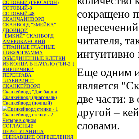
количество 
СОТОВЫЙ (ГЕКСАГОН)
СОТОВЫЙ-8
сокращено п
СОТОВЫЙ-48
СКАНЧАЙНВОРД
пересечений
СКАНВОРД "ЗМЕЙКА"
ДВОЙНОЙ
"ЁМКИЙ" СКАНВОРД
читателя, та
АМЕРИКАНСКИЙ
СТРАННЫЕ ГЛАСНЫЕ
интуитивно 
ШИФРОГРАММА
ОБЪЕДИНЕННЫЕ КЛЕТКИ
ИЗ КОНЦА В НАЧАЛО ("БИ-2")
Еще одним и
КИРПИЧИКИ
ПЕРЕПРАВА
"ЛАБИРИНТ"
является "С
СКАНКЕЙВОРД
Сканкейворд "Две башни"
две части: в
Сканкейворд (диагональ)
Сканкейворд (полный)
другой – ке
Сканкейворд стенки - 1
Сканкейворд стенки - 2
Четыре в одном
словами.
СОГЛАСНЫЕ
ПЕРЕПУТАНИЦА
СБЕЖАВШИЕ ОПРЕДЕЛЕНИЯ