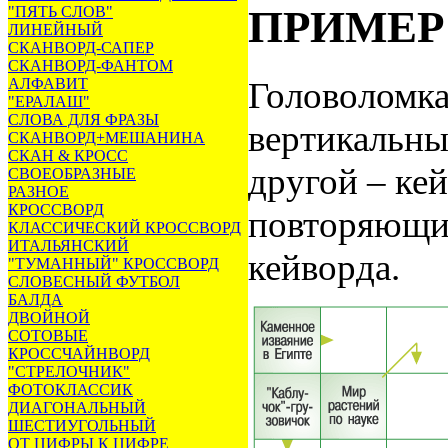
ПРИМЕР
"ПЯТЬ СЛОВ"
ЛИНЕЙНЫЙ
СКАНВОРД-САПЕР
СКАНВОРД-ФАНТОМ
АЛФАВИТ
Головоломка
"ЕРАЛАШ"
СЛОВА ДЛЯ ФРАЗЫ
вертикальных
СКАНВОРД+МЕШАНИНА
СКАН & КРОСС
другой – ке
СВОЕОБРАЗНЫЕ
РАЗНОЕ
КРОССВОРД
повторяющих
КЛАССИЧЕСКИЙ КРОССВОРД
ИТАЛЬЯНСКИЙ
кейворда.
"ТУМАННЫЙ" КРОССВОРД
СЛОВЕСНЫЙ ФУТБОЛ
БАЛДА
ДВОЙНОЙ
СОТОВЫЕ
КРОССЧАЙНВОРД
"СТРЕЛОЧНИК"
ФОТОКЛАССИК
ДИАГОНАЛЬНЫЙ
ШЕСТИУГОЛЬНЫЙ
ОТ ЦИФРЫ К ЦИФРЕ