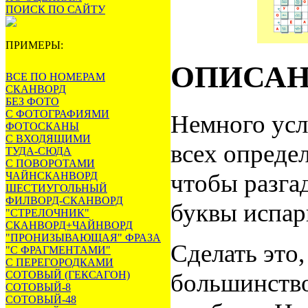
ПОИСК ПО САЙТУ
ПРИМЕРЫ:
ОПИСА
ВСЕ ПО НОМЕРАМ
СКАНВОРД
БЕЗ ФОТО
С ФОТОГРАФИЯМИ
Немного усл
ФОТОСКАНЫ
С ВХОДЯЩИМИ
всех опреде
ТУДА-СЮДА
С ПОВОРОТАМИ
чтобы разгад
ЧАЙНСКАНВОРД
ШЕСТИУГОЛЬНЫЙ
ФИЛВОРД-СКАНВОРД
буквы испар
"СТРЕЛОЧНИК"
СКАНВОРД+ЧАЙНВОРД
"ПРОНИЗЫВАЮЩАЯ" ФРАЗА
Сделать это,
"С ФРАГМЕНТАМИ"
С ПЕРЕГОРОДКАМИ
СОТОВЫЙ (ГЕКСАГОН)
большинство
СОТОВЫЙ-8
СОТОВЫЙ-48