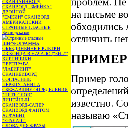
проблем. Не
СКАНЧАЙНВОРД
СКАНВОРД "ЗМЕЙКА"
на письме в
ДВОЙНОЙ
"ЁМКИЙ" СКАНВОРД
АМЕРИКАНСКИЙ
обходились 
СТРАННЫЕ ГЛАСНЫЕ
Без подсказок
отличить не
Странные гласные
ШИФРОГРАММА
ОБЪЕДИНЕННЫЕ КЛЕТКИ
ИЗ КОНЦА В НАЧАЛО ("БИ-2")
ПРИМЕР
КИРПИЧИКИ
ПЕРЕПРАВА
"ЛАБИРИНТ"
СКАНКЕЙВОРД
Пример голо
СОГЛАСНЫЕ
ПЕРЕПУТАНИЦА
определений
СБЕЖАВШИЕ ОПРЕДЕЛЕНИЯ
"ПЯТЬ СЛОВ"
известно. С
ЛИНЕЙНЫЙ
СКАНВОРД-САПЕР
СКАНВОРД-ФАНТОМ
называю «Ст
АЛФАВИТ
"ЕРАЛАШ"
СЛОВА ДЛЯ ФРАЗЫ