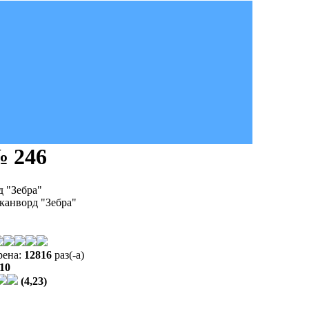
 246
 "Зебра"
нворд "Зебра"
рена:
12816
раз(-а)
010
(4,23)