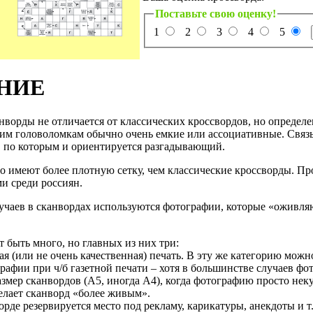
Поставьте свою оценку!
1
2
3
4
5
НИЕ
нворды не отличается от классических кроссвордов, но определе
ким головоломкам обычно очень емкие или ассоциативные. Связь
 по которым и ориентируется разгадывающий.
 имеют более плотную сетку, чем классические кроссворды. Пр
и среди россиян.
учаев в сканвордах используются фотографии, которые «оживляю
 быть много, но главных из них три:
ая (или не очень качественная) печать. В эту же категорию мож
рафии при ч/б газетной печати – хотя в большинстве случаев фо
змер сканвордов (А5, иногда А4), когда фотографию просто неку
елает сканворд «более живым».
орде резервируется место под рекламу, карикатуры, анекдоты и т.