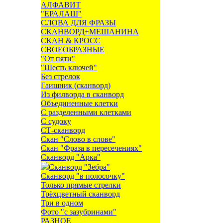
АЛФАВИТ
"ЕРАЛАШ"
СЛОВА ДЛЯ ФРАЗЫ
СКАНВОРД+МЕШАНИНА
СКАН & КРОСС
СВОЕОБРАЗНЫЕ
"От пяти"
"Шесть ключей"
Без стрелок
Гаишник (сканворд)
Из филворда в сканворд
Объединенные клетки
С разделенными клетками
С судоку
СТ-сканворд
Скан "Слово в слове"
Скан "Фраза в пересечениях"
Сканворд "Арка"
Сканворд "Зебра"
Сканворд "в полосочку"
Только прямые стрелки
Трёхцветный сканворд
Три в одном
Фото "с зазубринами"
РАЗНОЕ