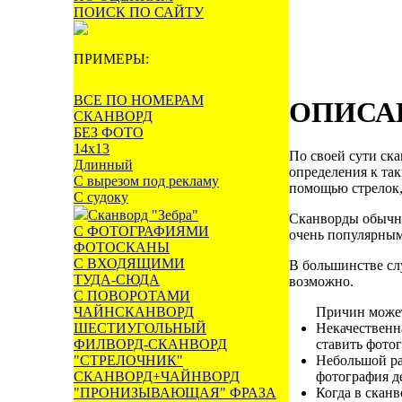
ПОИСК ПО САЙТУ
ПРИМЕРЫ:
ВСЕ ПО НОМЕРАМ
ОПИСА
СКАНВОРД
БЕЗ ФОТО
14х13
По своей сути ска
Длинный
определения к та
С вырезом под рекламу
помощью стрелок,
С судоку
Сканворд "Зебра"
Сканворды обычно
С ФОТОГРАФИЯМИ
очень популярным
ФОТОСКАНЫ
С ВХОДЯЩИМИ
В большинстве сл
ТУДА-СЮДА
возможно.
С ПОВОРОТАМИ
ЧАЙНСКАНВОРД
Причин может
ШЕСТИУГОЛЬНЫЙ
Некачественн
ФИЛВОРД-СКАНВОРД
ставить фотог
"СТРЕЛОЧНИК"
Небольшой ра
СКАНВОРД+ЧАЙНВОРД
фотография д
"ПРОНИЗЫВАЮЩАЯ" ФРАЗА
Когда в сканв