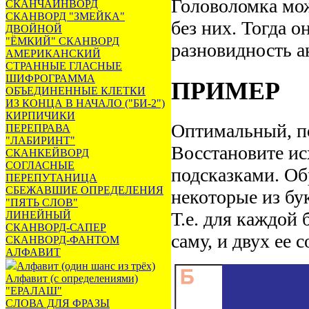
Головоломка мож
СКАНЧАЙНВОРД
СКАНВОРД "ЗМЕЙКА"
без них. Тогда 
ДВОЙНОЙ
"ЁМКИЙ" СКАНВОРД
разновидность а
АМЕРИКАНСКИЙ
СТРАННЫЕ ГЛАСНЫЕ
ШИФРОГРАММА
ПРИМЕР
ОБЪЕДИНЕННЫЕ КЛЕТКИ
ИЗ КОНЦА В НАЧАЛО ("БИ-2")
КИРПИЧИКИ
Оптимальный, п
ПЕРЕПРАВА
"ЛАБИРИНТ"
Восстановите ис
СКАНКЕЙВОРД
СОГЛАСНЫЕ
подсказками. Об
ПЕРЕПУТАНИЦА
СБЕЖАВШИЕ ОПРЕДЕЛЕНИЯ
некоторые из бу
"ПЯТЬ СЛОВ"
Т.е. для каждой
ЛИНЕЙНЫЙ
СКАНВОРД-САПЕР
саму, и двух ее 
СКАНВОРД-ФАНТОМ
АЛФАВИТ
Алфавит (один шанс из трёх)
Алфавит (с определениями)
"ЕРАЛАШ"
СЛОВА ДЛЯ ФРАЗЫ