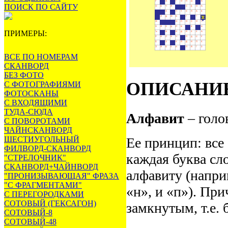
ПОИСК ПО САЙТУ
ПРИМЕРЫ:
ВСЕ ПО НОМЕРАМ
СКАНВОРД
БЕЗ ФОТО
ОПИСАНИ
С ФОТОГРАФИЯМИ
ФОТОСКАНЫ
С ВХОДЯЩИМИ
ТУДА-СЮДА
Алфавит
– голо
С ПОВОРОТАМИ
ЧАЙНСКАНВОРД
ШЕСТИУГОЛЬНЫЙ
Ее принцип: все
ФИЛВОРД-СКАНВОРД
каждая буква сло
"СТРЕЛОЧНИК"
СКАНВОРД+ЧАЙНВОРД
алфавиту (напри
"ПРОНИЗЫВАЮЩАЯ" ФРАЗА
"С ФРАГМЕНТАМИ"
«н», и «п»). Пр
С ПЕРЕГОРОДКАМИ
СОТОВЫЙ (ГЕКСАГОН)
замкнутым, т.е. 
СОТОВЫЙ-8
СОТОВЫЙ-48