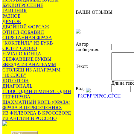
БУКВОТРЯСЕНИЕ
ГАИШНИК
ВАШИ ОТЗЫВЫ
РАЗНОЕ
ДРУГОЕ
ДВОЙНОЙ ФОРСАЖ
ОТНЯЛ-ДОБАВИЛ
СПРЯТАННАЯ ФРАЗА
"КОКТЕЙЛЬ" ИЗ БУКВ
Автор
СКЛЕЙ СЛОВО
сообщения:
НАЧАЛО КОНЦА
СБЕЖАВШИЕ БУКВЫ
ЗВЕЗДА ИЗ АНАГРАММ
Текст:
СТОЛБЕЦ ИЗ АНАГРАММ
"10 СЛОВ"
ЛОТОТРОН
Длина тек
ДИАГОНАЛЬ
Код:
ПЛЮС ОДИН И МИНУС ОДИН
РќСЂР°РІРёС‚СЃСЏ
ПЕРЕПРАВА
ШАХМАТНЫЙ КОНЬ (ФРАЗА)
ФРАЗА В ПЕРЕСЕЧЕНИЯХ
ИЗ ФИЛВОРДА В КРОССВОРД
ИЗ АНГЛИИ В РОССИЮ