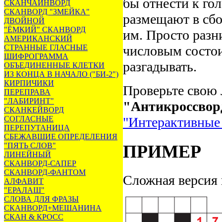
бы отнести к го
СКАНЧАЙНВОРД
СКАНВОРД "ЗМЕЙКА"
размещают в сб
ДВОЙНОЙ
"ЁМКИЙ" СКАНВОРД
им. Просто раз
АМЕРИКАНСКИЙ
СТРАННЫЕ ГЛАСНЫЕ
числовым состои
ШИФРОГРАММА
разгадывать.
ОБЪЕДИНЕННЫЕ КЛЕТКИ
ИЗ КОНЦА В НАЧАЛО ("БИ-2")
КИРПИЧИКИ
Проверьте свою 
ПЕРЕПРАВА
"ЛАБИРИНТ"
"Антикроссвор
СКАНКЕЙВОРД
СОГЛАСНЫЕ
"Интерактивные
ПЕРЕПУТАНИЦА
СБЕЖАВШИЕ ОПРЕДЕЛЕНИЯ
"ПЯТЬ СЛОВ"
ПРИМЕР
ЛИНЕЙНЫЙ
СКАНВОРД-САПЕР
СКАНВОРД-ФАНТОМ
Сложная версия 
АЛФАВИТ
"ЕРАЛАШ"
СЛОВА ДЛЯ ФРАЗЫ
СКАНВОРД+МЕШАНИНА
СКАН & КРОСС