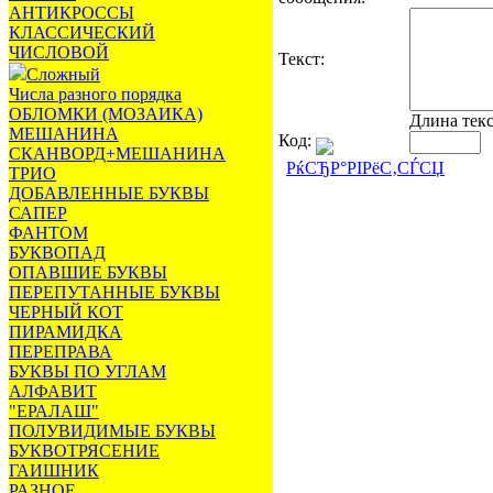
АНТИКРОССЫ
КЛАССИЧЕСКИЙ
ЧИСЛОВОЙ
Текст:
Сложный
Числа разного порядка
ОБЛОМКИ (МОЗАИКА)
Длина тек
МЕШАНИНА
Код:
СКАНВОРД+МЕШАНИНА
РќСЂР°РІРёС‚СЃСЏ
ТРИО
ДОБАВЛЕННЫЕ БУКВЫ
САПЕР
ФАНТОМ
БУКВОПАД
ОПАВШИЕ БУКВЫ
ПЕРЕПУТАННЫЕ БУКВЫ
ЧЕРНЫЙ КОТ
ПИРАМИДКА
ПЕРЕПРАВА
БУКВЫ ПО УГЛАМ
АЛФАВИТ
"ЕРАЛАШ"
ПОЛУВИДИМЫЕ БУКВЫ
БУКВОТРЯСЕНИЕ
ГАИШНИК
РАЗНОЕ