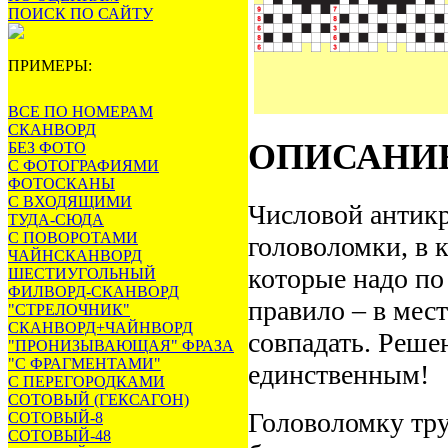
ПОИСК ПО САЙТУ
ПРИМЕРЫ:
ВСЕ ПО НОМЕРАМ
СКАНВОРД
ОПИСАНИ
БЕЗ ФОТО
С ФОТОГРАФИЯМИ
ФОТОСКАНЫ
С ВХОДЯЩИМИ
Числовой антикр
ТУДА-СЮДА
С ПОВОРОТАМИ
головоломки, в к
ЧАЙНСКАНВОРД
которые надо по
ШЕСТИУГОЛЬНЫЙ
ФИЛВОРД-СКАНВОРД
правило – в мес
"СТРЕЛОЧНИК"
СКАНВОРД+ЧАЙНВОРД
совпадать. Реше
"ПРОНИЗЫВАЮЩАЯ" ФРАЗА
"С ФРАГМЕНТАМИ"
единственным!
С ПЕРЕГОРОДКАМИ
СОТОВЫЙ (ГЕКСАГОН)
Головоломку тру
СОТОВЫЙ-8
СОТОВЫЙ-48