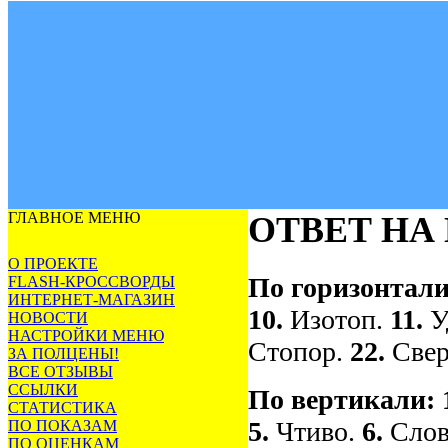
ГЛАВНОЕ МЕНЮ
ОТВЕТ НА
О ПРОЕКТЕ
По горизонтали
FLASH-КРОССВОРДЫ
ИНТЕРНЕТ-МАГАЗИН
10.
Изотоп.
11.
У
НОВОСТИ
НАСТРОЙКИ МЕНЮ
Стопор.
22.
Све
ЗА ПОЛЦЕНЫ!
ВСЕ ОТЗЫВЫ
ССЫЛКИ
По вертикали:
СТАТИСТИКА
5.
Чтиво.
6.
Сло
ПО ПОКАЗАМ
ПО ОЦЕНКАМ