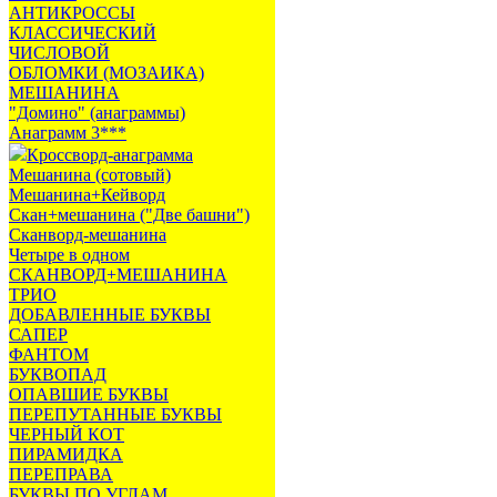
АНТИКРОССЫ
КЛАССИЧЕСКИЙ
ЧИСЛОВОЙ
ОБЛОМКИ (МОЗАИКА)
МЕШАНИНА
"Домино" (анаграммы)
Анаграмм 3***
Кроссворд-анаграмма
Мешанина (сотовый)
Мешанина+Кейворд
Скан+мешанина ("Две башни")
Сканворд-мешанина
Четыре в одном
СКАНВОРД+МЕШАНИНА
ТРИО
ДОБАВЛЕННЫЕ БУКВЫ
САПЕР
ФАНТОМ
БУКВОПАД
ОПАВШИЕ БУКВЫ
ПЕРЕПУТАННЫЕ БУКВЫ
ЧЕРНЫЙ КОТ
ПИРАМИДКА
ПЕРЕПРАВА
БУКВЫ ПО УГЛАМ