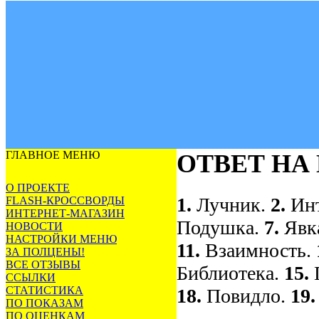
ГЛАВНОЕ МЕНЮ
ОТВЕТ НА
О ПРОЕКТЕ
1.
Лучник.
2.
Ин
FLASH-КРОССВОРДЫ
ИНТЕРНЕТ-МАГАЗИН
Подушка.
7.
Явк
НОВОСТИ
НАСТРОЙКИ МЕНЮ
11.
Взаимность.
ЗА ПОЛЦЕНЫ!
ВСЕ ОТЗЫВЫ
Библиотека.
15.
ССЫЛКИ
СТАТИСТИКА
18.
Повидло.
19
ПО ПОКАЗАМ
ПО ОЦЕНКАМ