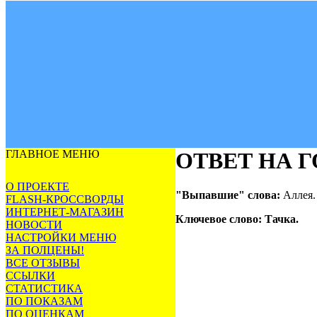
ГЛАВНОЕ МЕНЮ
ОТВЕТ НА 
О ПРОЕКТЕ
"Выпавшие" слова:
Аллея.
FLASH-КРОССВОРДЫ
ИНТЕРНЕТ-МАГАЗИН
Ключевое слово:
Тачка.
НОВОСТИ
НАСТРОЙКИ МЕНЮ
ЗА ПОЛЦЕНЫ!
ВСЕ ОТЗЫВЫ
ССЫЛКИ
СТАТИСТИКА
ПО ПОКАЗАМ
ПО ОЦЕНКАМ