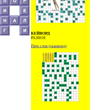
КЕЙВОРД
РАЗНОЕ
Пять слов (сканворд)