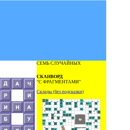
СЕМЬ СЛУЧАЙНЫХ
СКАНВОРД
"С ФРАГМЕНТАМИ"
Склады (без подсказки)