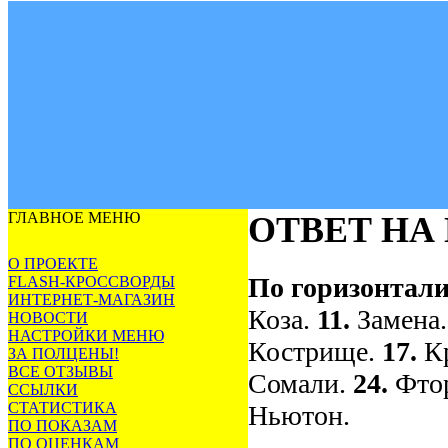
ГЛАВНОЕ МЕНЮ
ОТВЕТ НА
О ПРОЕКТЕ
По горизонтали
FLASH-КРОССВОРДЫ
ИНТЕРНЕТ-МАГАЗИН
Коза.
11.
Замена
НОВОСТИ
НАСТРОЙКИ МЕНЮ
Кострище.
17.
К
ЗА ПОЛЦЕНЫ!
ВСЕ ОТЗЫВЫ
Сомали.
24.
Фто
ССЫЛКИ
СТАТИСТИКА
Ньютон.
ПО ПОКАЗАМ
ПО ОЦЕНКАМ